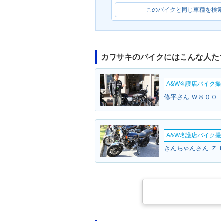
このバイクと同じ車種を検
カワサキのバイクにはこんな人た
A&W名護店バイク撮影
修平さん:Ｗ８００ 
A&W名護店バイク撮影
きんちゃんさん:Ｚ１