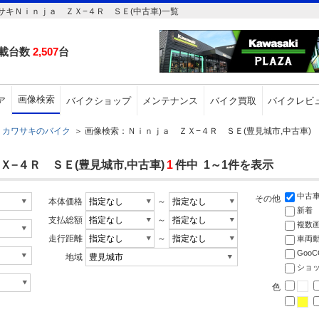
キＮｉｎｊａ ＺＸ−４Ｒ ＳＥ(中古車)一覧
載台数
2,507
台
画像検索
ア
バイクショップ
メンテナンス
バイク買取
バイクレビ
カワサキのバイク
＞
画像検索：Ｎｉｎｊａ ＺＸ−４Ｒ ＳＥ(豊見城市,中古車)
−４Ｒ ＳＥ(豊見城市,中古車)
1
件中 1～1件を表示
中古
その他
本体価格
～
新着
支払総額
～
複数
走行距離
～
車両
Goo
地域
ショ
色