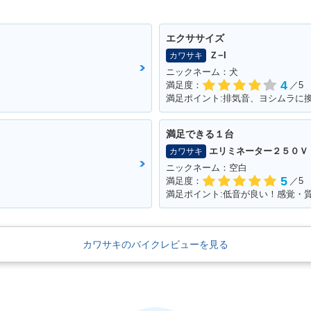
エクササイズ
Ｚ−I
カワサキ
ニックネーム：犬
4
満足度：
／5
満足ポイント:排気音、ヨシムラに
満足できる１台
エリミネーター２５０Ｖ
カワサキ
ニックネーム：空白
5
満足度：
／5
満足ポイント:低音が良い！感覚・
カワサキのバイクレビューを見る