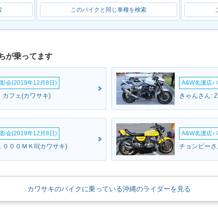
索
このバイクと同じ車種を検索
ちが乗ってます
会(2019年12月8日)
A&W名護店バ
カフェ(カワサキ)
きゃんさん:
会(2019年12月8日)
A&W名護店バ
０００ＭＫII(カワサキ)
チョンビーさ
カワサキのバイクに乗っている沖縄のライダーを見る