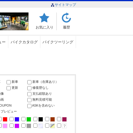
サイトマップ
お気に入り
履歴
ュー
バイクカタログ
バイクツーリング
車
新車
新車（在庫あり）
更新
修復歴なし
画像
支払総額あり
動画
無料見積可能
COUPON
ASKを含めない
ップレビュー