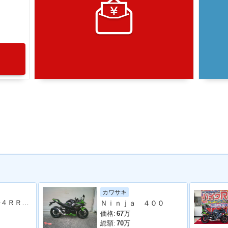
Ｅ
カワサキ
Ｎｉｎｊａ ＺＸ−４ＲＲ ４０周年記念カラー ヨシムラスリップオン ヨシムラバックステップ ヨシムラスクリーン フェンダーレス他
Ｎｉｎｊａ ４００
価格:
67
万
総額:
70
万