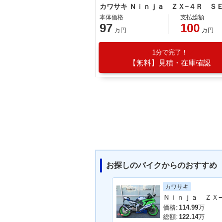
カワサキ Ｎｉｎｊａ ＺＸ−４Ｒ Ｓ
本体価格
支払総額
97
100
万円
万円
1分で完了！
【無料】見積・在庫確認
お探しのバイクからのおすすめ
カワサキ
価格:
114.99
万
総額:
122.14
万