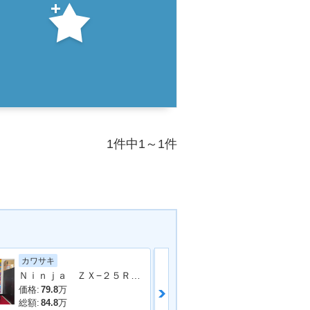
1件中1～1件
カワサキ
カワサキ
Ｎｉｎｊａ ＺＸ−２５Ｒ ＳＥ ２０２２年モデル 純正オプションシングルシートカウル ＬＥＤヘッドライト サイドスタンド
価格:
79.8
万
価格:
62.99
万
総額:
84.8
万
総額:
69.63
万