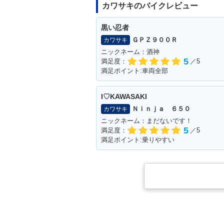
カワサキのバイクレビュー
黒い忍者
ＧＰＺ９００Ｒ
カワサキ
ニックネーム：酒神
5
満足度：
／5
満足ポイント:車両全部
I♡KAWASAKI
Ｎｉｎｊａ ６５０
カワサキ
ニックネーム：まだないです！
5
満足度：
／5
満足ポイント:乗りやすい