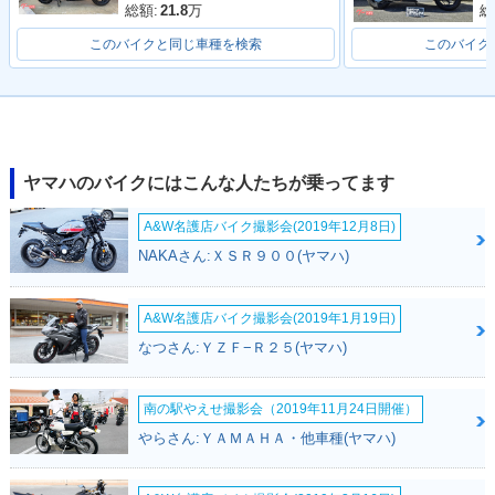
総額:
21.8
万
総
このバイクと同じ車種を検索
このバイク
ヤマハのバイクにはこんな人たちが乗ってます
A&W名護店バイク撮影会(2019年12月8日)
NAKAさん:ＸＳＲ９００(ヤマハ)
A&W名護店バイク撮影会(2019年1月19日)
なつさん:ＹＺＦ−Ｒ２５(ヤマハ)
南の駅やえせ撮影会（2019年11月24日開催）
やらさん:ＹＡＭＡＨＡ・他車種(ヤマハ)