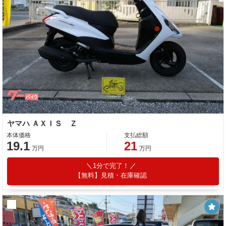
ヤマハ ＡＸＩＳ Ｚ
本体価格
支払総額
19.1
21
万円
万円
1分で完了！
【無料】見積・在庫確認