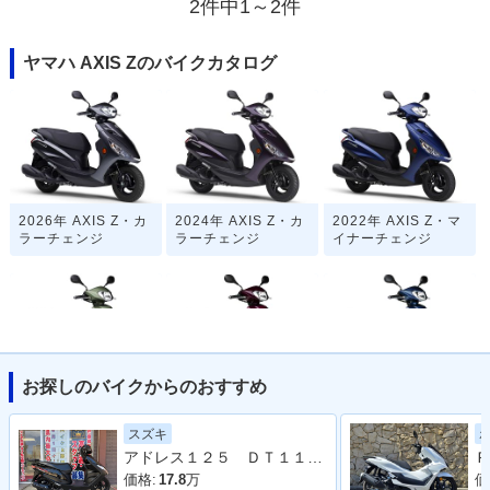
2件中1～2件
ヤマハ AXIS Zのバイクカタログ
2026年 AXIS Z・カ
2024年 AXIS Z・カ
2022年 AXIS Z・マ
ラーチェンジ
ラーチェンジ
イナーチェンジ
お探しのバイクからのおすすめ
2021年 AXIS Z・カ
2019年 AXIS Z・カ
2017年 AXIS Z・新
ラーチェンジ
ラーチェンジ
登場
スズキ
アドレス１２５ ＤＴ１１Ａ型 ２０２０年モデル ＬＥＤヘッドライト リアキャリア マルチマウントバー
Ｐ
価格:
17.8
万
価