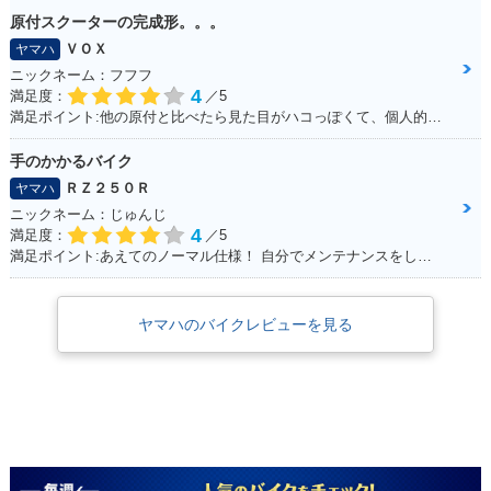
原付スクーターの完成形。。。
ＶＯＸ
ヤマハ
ニックネーム：フフフ
4
満足度：
／5
満足ポイント:他の原付と比べたら見た目がハコっぽくて、個人的に好みのデザインだった為3年程前に購入。 毎日通勤の足に利用していますが、これといった不都合もなく、いつも快適な通勤ができています。 特にシートが長く広いので、私(180cmの男性)でもゆったり座れて、たまにする遠出でも疲れにくいです。
手のかかるバイク
ＲＺ２５０Ｒ
ヤマハ
ニックネーム：じゅんじ
4
満足度：
／5
満足ポイント:あえてのノーマル仕様！ 自分でメンテナンスをして、手をかけることが楽しい！
ヤマハのバイクレビューを見る