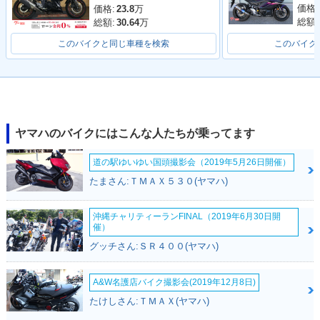
価格:
価格:
23.8
万
総額:
総額:
30.64
万
このバイクと同じ車種を検索
このバイク
2020年 MT-25・マ
2019年 MT-25・カ
2018年 MT-25・カ
イナーチェンジ
ラーチェンジ
ラーチェンジ
ヤマハのバイクにはこんな人たちが乗ってます
道の駅ゆいゆい国頭撮影会（2019年5月26日開催）
たまさん:ＴＭＡＸ５３０(ヤマハ)
沖縄チャリティーランFINAL（2019年6月30日開
2017年 MT-25・カ
2016年 MT-25・新
催）
ラーチェンジ
登場
グッチさん:ＳＲ４００(ヤマハ)
A&W名護店バイク撮影会(2019年12月8日)
たけしさん:ＴＭＡＸ(ヤマハ)