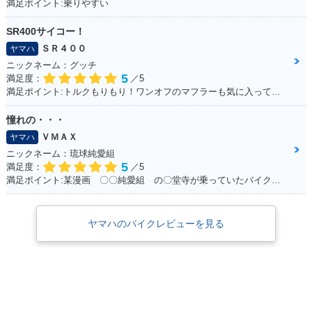
満足ポイント:乗りやすい
SR400サイコー！
ＳＲ４００
ヤマハ
ニックネーム：グッチ
5
満足度：
／5
満足ポイント:トルクもりもり！ワンオフのマフラーも気に入ってます！
憧れの・・・
ＶＭＡＸ
ヤマハ
ニックネーム：琉球純愛組
5
満足度：
／5
満足ポイント:某漫画 〇〇純愛組 の〇堂寺が乗っていたバイク。。。 私もジャックナイフを決めたいと思い、毎日学校にも行かず土方のバイトをしてためた150万 荒馬のようなハンドリング、じゃじゃ馬のような加速。。。全てが最高でした！ 20年たった今でもガレージでしっかり現役です！！最高の相棒ですよ！！
ヤマハのバイクレビューを見る