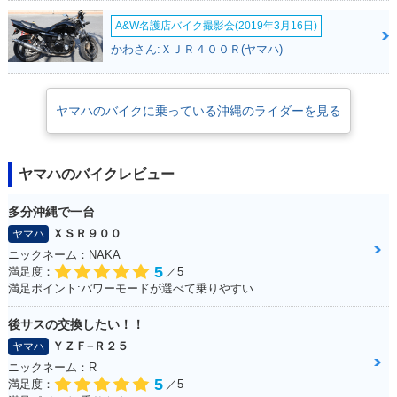
A&W名護店バイク撮影会(2019年3月16日)
かわさん:ＸＪＲ４００Ｒ(ヤマハ)
ヤマハのバイクに乗っている沖縄のライダーを見る
ヤマハのバイクレビュー
多分沖縄で一台
ＸＳＲ９００
ヤマハ
ニックネーム：NAKA
5
満足度：
／5
満足ポイント:パワーモードが選べて乗りやすい
後サスの交換したい！！
ＹＺＦ−Ｒ２５
ヤマハ
ニックネーム：R
5
満足度：
／5