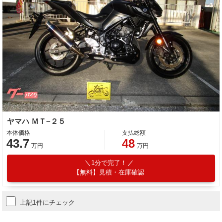
ヤマハ ＭＴ−２５
本体価格
支払総額
43.7
48
万円
万円
1分で完了！
【無料】見積・在庫確認
上記1件にチェック