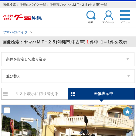
画像検索：沖縄のバイク一覧：沖縄市のヤマハＭＴ−２５(中古車)一覧
検索
マイページ
メニュー
ヤマハのバイク
＞
画像検索：ヤマハＭＴ−２５(沖縄市,中古車)
1
件中 1～1件を表示
条件を指定して絞り込み
並び替え
リスト表示に切り替える
画像表示中