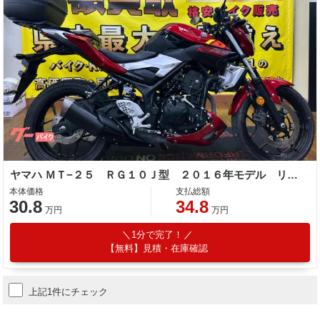
ヤマハ ＭＴ−２５ ＲＧ１０Ｊ型 ２０１６年モデル リアボックス リアキャリア ＵＳＢポート タンクパット
本体価格
支払総額
30.8
34.8
万円
万円
1分で完了！
【無料】見積・在庫確認
上記1件にチェック