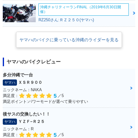
沖縄チャリティーランFINAL（2019年6月30日開
催）
RZ250さん:ＲＺ２５０(ヤマハ)
ヤマハのバイクに乗っている沖縄のライダーを見る
ヤマハのバイクレビュー
多分沖縄で一台
ＸＳＲ９００
ヤマハ
ニックネーム：NAKA
5
満足度：
／5
満足ポイント:パワーモードが選べて乗りやすい
後サスの交換したい！！
ＹＺＦ−Ｒ２５
ヤマハ
ニックネーム：R
5
満足度：
／5