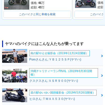
価格:
価格:
46
万
総額:
総額:
49
万
このバイクと同じ車種を検索
このバイク
2020年 MT-25・マ
2019年 MT-25・カ
2018年 MT-25・カ
イナーチェンジ
ラーチェンジ
ラーチェンジ
ヤマハのバイクにはこんな人たちが乗ってます
南の駅やえせ撮影会（2019年11月24日開催）
Pomさんさん:ＹＢ１２５ＳＰ(ヤマハ)
沖縄チャリティーランFINAL（2019年6月30日開
2017年 MT-25・カ
2016年 MT-25・新
催）
ラーチェンジ
登場
クスクスさん:ＸＳＲ９００(ヤマハ)
道の駅ゆいゆい国頭撮影会（2019年5月26日開催）
ヒロさん:ＴＭＡＸ５３０(ヤマハ)