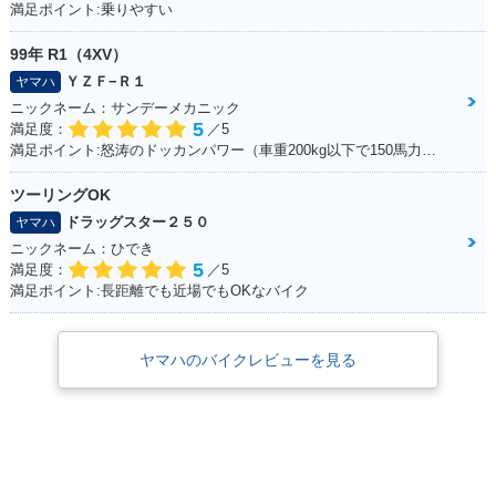
満足ポイント:乗りやすい
99年 R1（4XV）
ＹＺＦ−Ｒ１
ヤマハ
ニックネーム：サンデーメカニック
5
満足度：
／5
満足ポイント:怒涛のドッカンパワー（車重200kg以下で150馬力） 最新SSほどのパワーはでてませんが、それでもPWR1.3と鋭い加速をします！ カウルがクイックファスナーの為、簡単脱着、整備がとてもし易いのもお気に入り。 車体は固過ぎず程よくしなりがあり、以外と街乗りも楽にこなせます。 99年は逆輸入車の為、リミッターカットなし、240kmまでスムーズに伸び、 サーキット走行も十分楽しめ、タイムアタックもそこそこ行けますが、 やはり、ツイスティロード最速というコンセプトから、ワインディング走行が一番気持ちよく走れます。 整備性も良く、街乗り～サーキット走行と幅広い守備範囲 人馬一体を体験でき、バイクを操る喜びを教えてくれる楽しい相棒です☆
ツーリングOK
ドラッグスター２５０
ヤマハ
ニックネーム：ひでき
5
満足度：
／5
満足ポイント:長距離でも近場でもOKなバイク
ヤマハのバイクレビューを見る