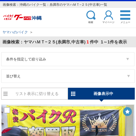
画像検索：沖縄のバイク一覧：糸満市のヤマハＭＴ−２５(中古車)一覧
検索
マイページ
メニュー
ヤマハのバイク
＞
画像検索：ヤマハＭＴ−２５(糸満市,中古車)
1
件中 1～1件を表示
条件を指定して絞り込み
並び替え
リスト表示に切り替える
画像表示中