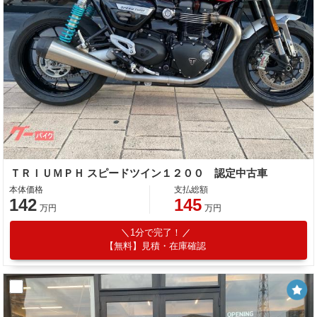
ＴＲＩＵＭＰＨ スピードツイン１２００ 認定中古車
本体価格
支払総額
142
145
万円
万円
1分で完了！
【無料】見積・在庫確認