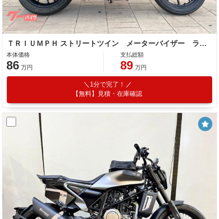
ＴＲＩＵＭＰＨ ストリートツイン メーターバイザー ライトガード スウェードシート
本体価格
支払総額
86
89
万円
万円
1分で完了！
【無料】見積・在庫確認