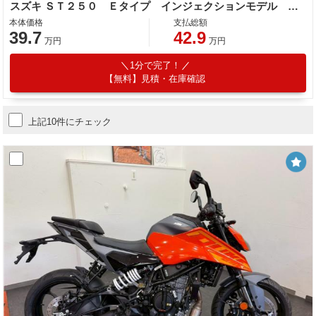
スズキ ＳＴ２５０ Ｅタイプ インジェクションモデル ２００５
本体価格
支払総額
39.7
42.9
万円
万円
1分で完了！
【無料】見積・在庫確認
上記10件にチェック