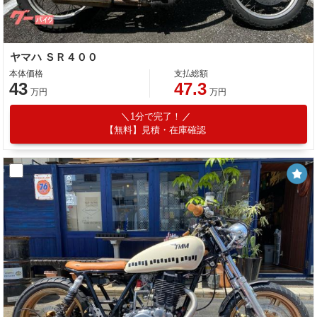
ヤマハ ＳＲ４００
本体価格
支払総額
43
47.3
万円
万円
1分で完了！
【無料】見積・在庫確認