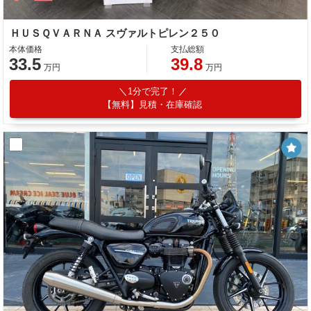
ＨＵＳＱＶＡＲＮＡ スヴァルトピレン２５０
本体価格
支払総額
33.5
39.8
万円
万円
1分で完了！
【無料】見積・在庫確認