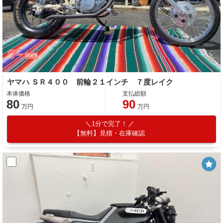
ヤマハ ＳＲ４００ 前輪２１インチ ７度レイク
本体価格
支払総額
80
90
万円
万円
1分で完了！
【無料】見積・在庫確認