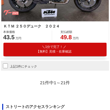
ＫＴＭ ２５０デューク ２０２４
本体価格
支払総額
43.5
49.8
万円
万円
1分で完了！
【無料】見積・在庫確認
上記1件にチェック
21件中1～21件
ストリートのアクセスランキング