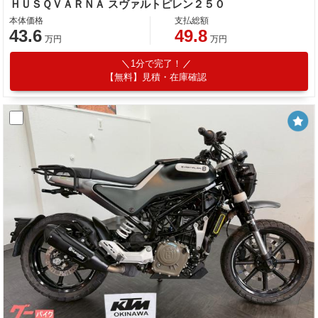
ＨＵＳＱＶＡＲＮＡ スヴァルトピレン２５０
本体価格
支払総額
43.6
49.8
万円
万円
1分で完了！
【無料】見積・在庫確認