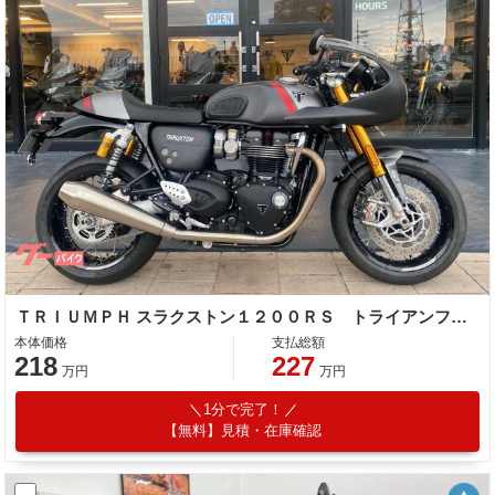
ＴＲＩＵＭＰＨ スラクストン１２００ＲＳ トライアンフ認定保証 純正ＯＰロケットカウル ＥＴＣ
本体価格
支払総額
218
227
万円
万円
1分で完了！
【無料】見積・在庫確認