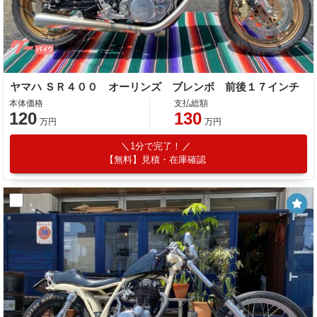
ヤマハ ＳＲ４００ オーリンズ ブレンボ 前後１７インチ
本体価格
支払総額
120
130
万円
万円
1分で完了！
【無料】見積・在庫確認