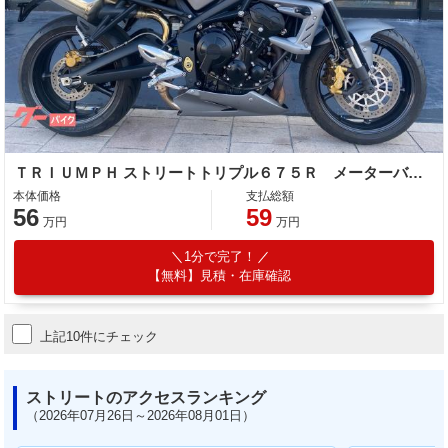
ＴＲＩＵＭＰＨ ストリートトリプル６７５Ｒ メーターバイザー アンダーカウル ラジアルマウントキャリパー フルアジャスタブルショック
本体価格
支払総額
56
59
万円
万円
1分で完了！
【無料】見積・在庫確認
上記10件にチェック
ストリートのアクセスランキング
（2026年07月26日～2026年08月01日）