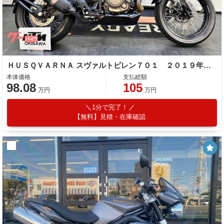
ＨＵＳＱＶＡＲＮＡ スヴァルトピレン７０１ ２０１９年モデル
本体価格
支払総額
98.08
105
万円
万円
1分で完了！
【無料】見積・在庫確認