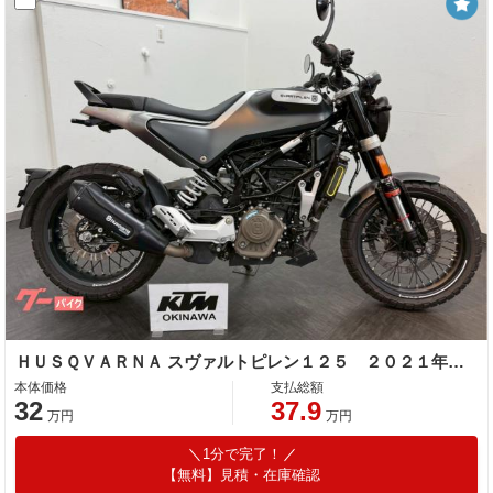
ＨＵＳＱＶＡＲＮＡ スヴァルトピレン１２５ ２０２１年モデル
本体価格
支払総額
32
37.9
万円
万円
1分で完了！
【無料】見積・在庫確認