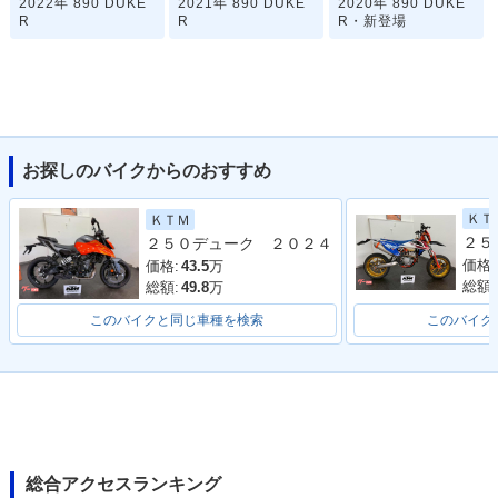
2022年 890 DUKE
2021年 890 DUKE
2020年 890 DUKE
R
R
R・新登場
お探しのバイクからのおすすめ
ＫＴ
ＫＴＭ
２５０デューク ２０２４
価格:
価格:
43.5
万
総額:
総額:
49.8
万
このバイクと同じ車種を検索
このバイク
総合アクセスランキング