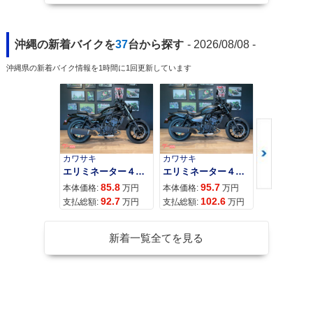
沖縄の新着バイクを
37
台から探す
- 2026/08/08 -
沖縄県の新着バイク情報を1時間に1回更新しています
カワサキ
カワサキ
カワサキ
エリミネーター４００
エリミネーター４００ＳＥ
85.8
95.7
11
本体価格:
万円
本体価格:
万円
本体価格:
92.7
102.6
12
支払総額:
万円
支払総額:
万円
支払総額:
新着一覧全てを見る