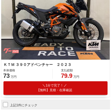
ＫＴＭ ３９０アドベンチャー ２０２３
本体価格
支払総額
73
79.9
万円
万円
1分で完了！
【無料】見積・在庫確認
上記1件にチェック