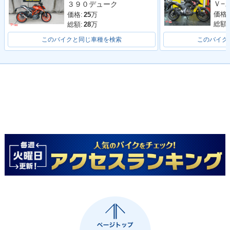
３９０デューク
価格:
価格:
25
万
総額:
総額:
28
万
このバイクと同じ車種を検索
このバイク