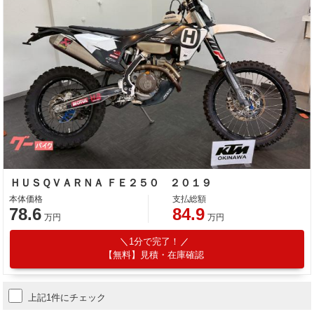
ＨＵＳＱＶＡＲＮＡ ＦＥ２５０ ２０１９
本体価格
支払総額
78.6
84.9
万円
万円
1分で完了！
【無料】見積・在庫確認
上記1件にチェック