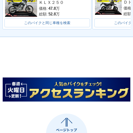
ＫＬＸ２５０
価格:
価格:
47.8
万
総額:
総額:
52.8
万
このバイクと同じ車種を検索
このバイク
2014年 FE 250・新
登場