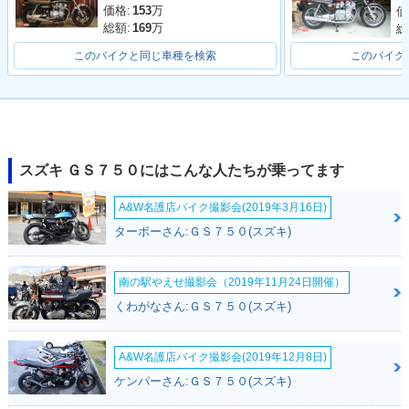
価格:
153
万
価
総額:
169
万
総
このバイクと同じ車種を検索
このバイク
スズキ ＧＳ７５０にはこんな人たちが乗ってます
A&W名護店バイク撮影会(2019年3月16日)
ターボーさん:ＧＳ７５０(スズキ)
南の駅やえせ撮影会（2019年11月24日開催）
くわがなさん:ＧＳ７５０(スズキ)
A&W名護店バイク撮影会(2019年12月8日)
ケンパーさん:ＧＳ７５０(スズキ)