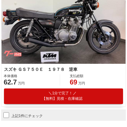
スズキ ＧＳ７５０Ｅ １９７８ 逆車
本体価格
支払総額
62.7
69
万円
万円
1分で完了！
【無料】見積・在庫確認
上記1件にチェック