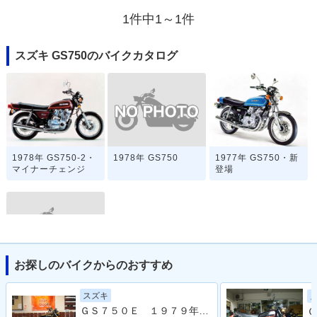
1件中1～1件
スズキ GS750のバイクカタログ
1978年 GS750
1978年 GS750-2・
1977年 GS750・新
マイナーチェンジ
登場
お探しのバイクからのおすすめ
1976年 GS750
スズキ
ＧＳ７５０Ｅ １９７９年モデル レストア車両
Ｇ