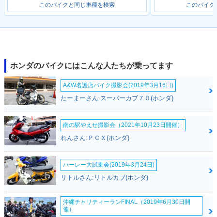
このバイクと同じ車種を検索
このバイク
ホンダのバイクにはこんな人たちが乗ってます
A&W名護店バイク撮影会(2019年3月16日)
たーまーさん:スーパーカブ７０(ホンダ)
南の駅やえせ撮影会（2021年10月23日開催）
れんさん:ＰＣＸ(ホンダ)
ハーレー大試乗会(2019年3月24日)
リトルさん:リトルカブ(ホンダ)
沖縄チャリティーランFINAL（2019年6月30日開
催）