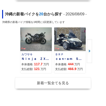
沖縄の新着バイクを
20
台から探す
- 2026/08/09 -
沖縄県の新着バイク情報を1時間に1回更新しています
カワサキ
ＢＲＰ
スズキ
Ｎｉｎｊａ ＺＸ−４Ｒ ＳＥ
ｃａｎ−ａｍ ＳＰＹＤＥＲ ＲＴ ＬＩＭＩＴＥＤ
117.7
444
68
本体価格:
万円
本体価格:
万円
本体価格:
121
466.9
71
支払総額:
万円
支払総額:
万円
支払総額:
新着一覧全てを見る