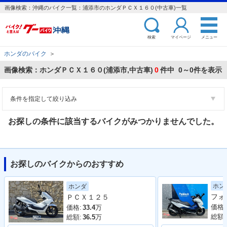
画像検索：沖縄のバイク一覧：浦添市のホンダＰＣＸ１６０(中古車)一覧
検索
マイページ
メニュー
ホンダのバイク
＞
画像検索：ホンダＰＣＸ１６０(浦添市,中古車)
0
件中 0～0件を表示
条件を指定して絞り込み
お探しの条件に該当するバイクがみつかりませんでした。
お探しのバイクからのおすすめ
ホン
ホンダ
ＰＣＸ１２５
価格:
価格:
33.4
万
総額:
総額:
36.5
万