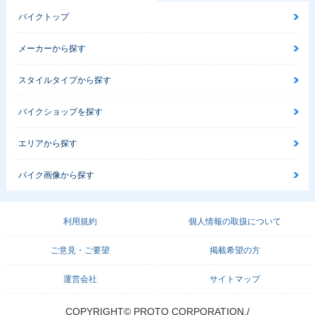
ェンジ
n
バイクトップ
メーカーから探す
スタイルタイプから探す
2003年 ESTRELLA
2003年 ESTRELLA
2002年 ESTRELLA
バイクショップを探す
RS
Custom・カラーチ
RS
ェンジ
エリアから探す
バイク画像から探す
利用規約
個人情報の取扱について
2002年 ESTRELLA
2002年 ESTRELLA
2002年 ESTRELLA
ご意見・ご要望
掲載希望の方
Custom・カラーチ
RS Limited editio
Custom Limited edi
ェンジ
n・特別・限定仕様
tion・特別・限定仕
様
運営会社
サイトマップ
COPYRIGHT© PROTO CORPORATION./