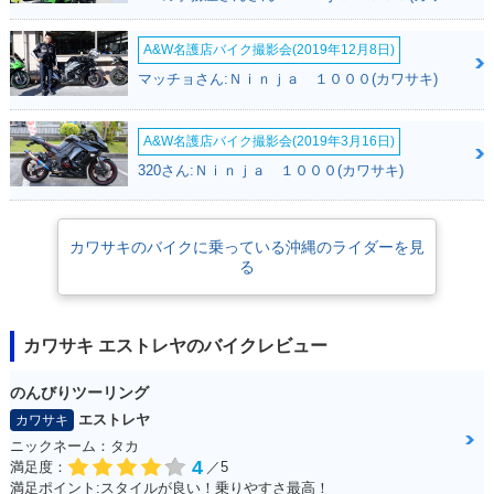
A&W名護店バイク撮影会(2019年12月8日)
マッチョさん:Ｎｉｎｊａ １０００(カワサキ)
A&W名護店バイク撮影会(2019年3月16日)
2009年 ESTRELL
2008年 ESTRELL
2008年 ESTRELL
320さん:Ｎｉｎｊａ １０００(カワサキ)
A・カラーチェンジ
A・カラーチェンジ
A・カラーチェンジ
カワサキのバイクに乗っている沖縄のライダーを見
る
カワサキ エストレヤのバイクレビュー
2007年 ESTRELL
2007年 ESTRELL
2006年 ESTRELLA
A・カラーチェンジ
A・フルモデルチェ
RS Chrome Versio
ンジ
n
のんびりツーリング
エストレヤ
カワサキ
ニックネーム：タカ
4
満足度：
／5
満足ポイント:スタイルが良い！乗りやすさ最高！