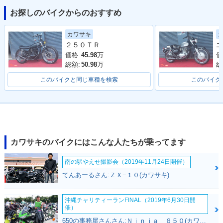
お探しのバイクからのおすすめ
2016年 ESTRELLA
2016年 ESTRELL
2015年 ESTRELLA
カワサキ
Special Edition・カ
A・カラーチェンジ
Special Edition・カ
２５０ＴＲ
エ
ラーチェンジ
ラーチェンジ
価格:
45.98
万
価
総額:
50.98
万
総
このバイクと同じ車種を検索
このバイク
2015年 ESTRELL
2014年 ESTRELLA
2014年 ESTRELL
A・カラーチェンジ
Special Edition・カ
A・マイナーチェン
ラーチェンジ
ジ
カワサキのバイクにはこんな人たちが乗ってます
南の駅やえせ撮影会（2019年11月24日開催）
てんあーるさん:ＺＸ−１０(カワサキ)
沖縄チャリティーランFINAL（2019年6月30日開
催）
2013年 ESTRELL
2012年 ESTRELL
2011年 ESTRELL
650の事務屋さんさん:Ｎｉｎｊａ ６５０(カワサキ)
A・カラーチェンジ
A・カラーチェンジ
A・カラーチェンジ