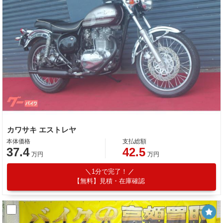
カワサキ エストレヤ
本体価格
支払総額
37.4
42.5
万円
万円
1分で完了！
【無料】見積・在庫確認