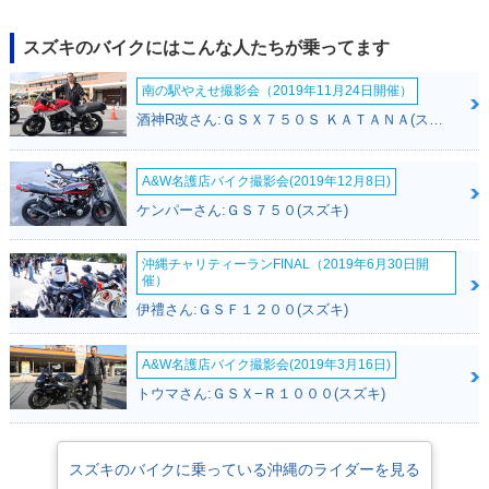
2019年 ADDRESS
2018年 ADDRESS
2018年 ADDRESS
125・カラーチェン
125フラットシート
125・新登場
スズキのバイクにはこんな人たちが乗ってます
ジ
仕様・追加
南の駅やえせ撮影会（2019年11月24日開催）
酒神R改さん:ＧＳＸ７５０Ｓ ＫＡＴＡＮＡ(スズキ)
A&W名護店バイク撮影会(2019年12月8日)
ケンパーさん:ＧＳ７５０(スズキ)
2017年 ADDRESS
125i・新登場
沖縄チャリティーランFINAL（2019年6月30日開
催）
伊禮さん:ＧＳＦ１２００(スズキ)
A&W名護店バイク撮影会(2019年3月16日)
トウマさん:ＧＳＸ−Ｒ１０００(スズキ)
スズキのバイクに乗っている沖縄のライダーを見る