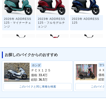
2026年 ADDRESS
2023年 ADDRESS
2023年 ADDRESS
125・マイナーチェ
125・フルモデルチ
125
ンジ
ェンジ
お探しのバイクからのおすすめ
2020年 ADDRESS
2020年 ADDRESS
2019年 ADDRESS
ヤマ
ホンダ
125フラットシート
125・カラーチェン
125フラットシート
ＰＣＸ１２５
仕様・カラーチェン
ジ
仕様・カラーチェン
ジ
ジ
価格:
価格:
33.4
万
総額:
総額:
36.5
万
このバイクと同じ車種を検索
このバイク