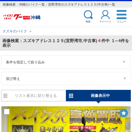
画像検索：沖縄のバイク一覧：宜野湾市のスズキアドレス１２５(中古車)一覧
検索
マイページ
メニュー
スズキのバイク
＞
画像検索：スズキアドレス１２５(宜野湾市,中古車)
4
件中 1～4件を
表示
条件を指定して絞り込み
並び替え
リスト表示に切り替える
画像表示中