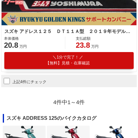
スズキ アドレス１２５ ＤＴ１１Ａ型 ２０１９年モデル リアキャリア リアＢＯＸ サイドスタンド センタースタンド
本体価格
支払総額
20.8
23.8
万円
万円
1分で完了！
【無料】見積・在庫確認
上記4件にチェック
4件中1～4件
スズキ ADDRESS 125のバイクカタログ