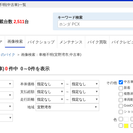
明(中古車)一覧
キーワード検索
載台数
2,511
台
画像検索
ア
バイクショップ
メンテナンス
バイク買取
バイクレビ
のバイク
＞
画像検索：車種不明(宜野湾市,中古車)
)
0
件中 0～0件を表示
中古
その他
本体価格
～
新着
支払総額
～
複数
走行距離
～
車両
Goo
地域
ショ
色