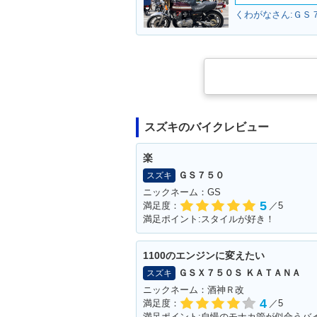
くわがなさん:ＧＳ７
スズキのバイクレビュー
楽
ＧＳ７５０
スズキ
ニックネーム：GS
5
満足度：
／5
満足ポイント:スタイルが好き！
1100のエンジンに変えたい
ＧＳＸ７５０Ｓ ＫＡＴＡＮＡ
スズキ
ニックネーム：酒神Ｒ改
4
満足度：
／5