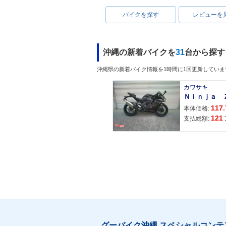
バイクを探す
レビューを
沖縄の新着バイクを
31
台から探す
沖縄県の新着バイク情報を1時間に1回更新していま
カワサキ
117.
本体価格:
121
支払総額:
グーバイク沖縄 スペシャルコンテ