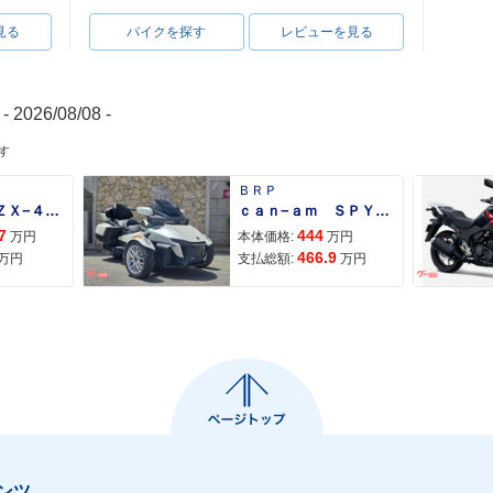
見る
バイクを探す
レビューを見る
- 2026/08/08 -
す
ＢＲＰ
Ｎｉｎｊａ ＺＸ−４Ｒ ＳＥ
ｃａｎ−ａｍ ＳＰＹＤＥＲ ＲＴ ＬＩＭＩＴＥＤ
7
444
万円
本体価格:
万円
466.9
万円
支払総額:
万円
ンツ