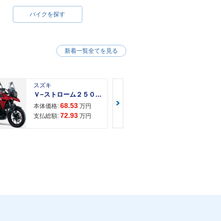
バイクを探す
新着一覧全てを見る
スズキ
スズキ
Ｖ−ストローム２５０ ２６年モデル 水冷２気筒エンジン ＬＥＤヘッドライト標準装備
68.53
68.
本体価格:
万円
本体価格:
72.93
71.
支払総額:
万円
支払総額: