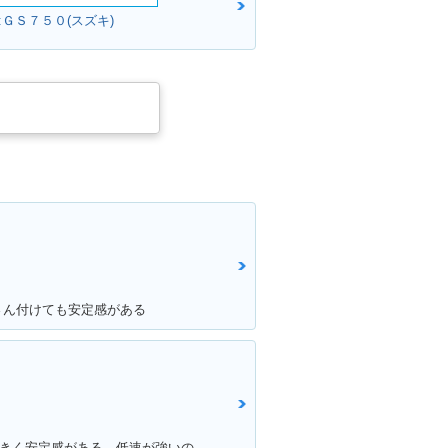
:ＧＳ７５０(スズキ)
さん付けても安定感がある
満足ポイント:250ccなのに車体も大きく安定感がある。低速が強いのエンスト知らず。