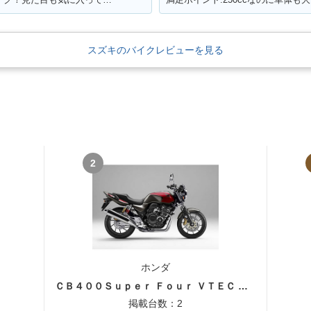
スズキのバイクレビューを見る
2
ホンダ
ＣＢ４００Ｓｕｐｅｒ Ｆｏｕｒ ＶＴＥＣ ＳＰＥＣ３
掲載台数：2