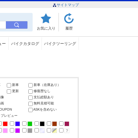
サイトマップ
お気に入り
履歴
ュー
バイクカタログ
バイクツーリング
車
新車
新車（在庫あり）
更新
修復歴なし
画像
支払総額あり
動画
無料見積可能
COUPON
ASKを含めない
ップレビュー