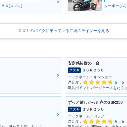
５０(スズキ)
ターボーさん
スズキのバイクに乗っている沖縄のライダーを見る
安定感抜群の一台
ＧＳＲ２５０
スズキ
ニックネーム：キンジョウ
5
満足度：
／5
満足ポイント:バッグケースをたく
ずっと欲しかった赤のGSR250
ＧＳＲ２５０
スズキ
ニックネーム：ヨシノ
5
満足度：
／5
満足ポイント:自慢のモナカ管が似合うバイク！見た目も気に入っています！