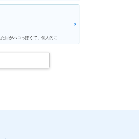
満足ポイント:他の原付と比べたら見た目がハコっぽくて、個人的に好みのデザインだった為3年程前に購入。 毎日通勤の足に利用していますが、これといった不都合もなく、いつも快適な通勤ができています。 特にシートが長く広いので、私(180cmの男性)でもゆったり座れて、たまにする遠出でも疲れにくいです。