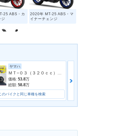
T-25 ABS・カ
2020年 MT-25 ABS・マ
ンジ
イナーチェンジ
ヤマハ
スズキ
MT-25・新登場
ＭＴ−０３（３２０ｃｃ） ＲＨ２１Ｊ型 ２０２２年モデル ドライブレコーダー ＥＴＣ 社外マフラー フェンダーレス メーターバイザ
価格:
53.8
万
価格:
29.99
万
総額:
58.8
万
総額:
36.63
万
このバイクと同じ車種を検索
このバイクと同じ車種を検索