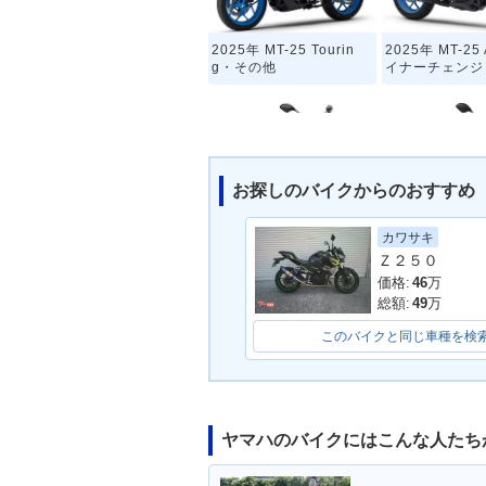
2025年 MT-25 Tourin
2025年 MT-2
g・その他
イナーチェンジ
お探しのバイクからのおすすめ
カワサキ
2020年 MT-25・マイナ
2019年 MT-
Ｚ２５０
ーチェンジ
チェンジ
価格:
46
万
総額:
49
万
このバイクと同じ車種を検
ヤマハのバイクにはこんな人たち