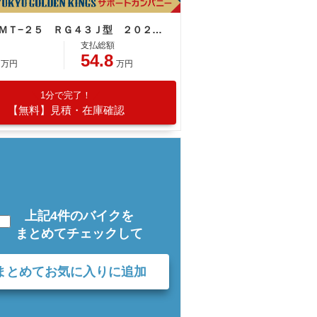
ヤマハ ＭＴ−２５ ＲＧ４３Ｊ型 ２０２０年モデル ＡＢＳ付 デジタルメーター
支払総額
54.8
万円
万円
1分で完了！
【無料】見積・在庫確認
上記4件のバイクを
まとめてチェックして
まとめてお気に入りに追加