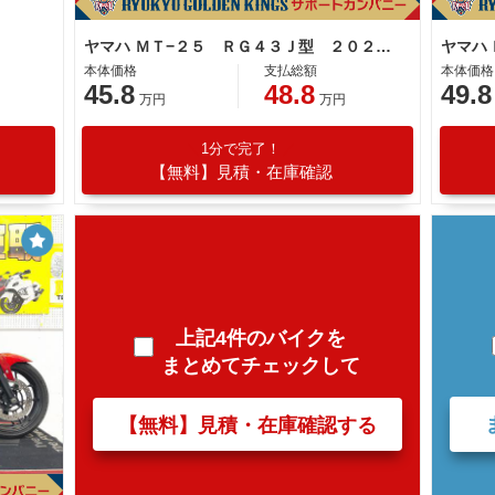
ヤマハ ＭＴ−２５ ＲＧ４３Ｊ型 ２０２０年モデル エンジンスライダー 社外スクリーン
本体価格
支払総額
本体価格
45.8
48.8
49.8
万円
万円
1分で完了！
【無料】見積・在庫確認
上記4件のバイクを
まとめてチェックして
【無料】見積・在庫確認する