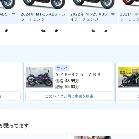
5 ABS・マ
2024年 MT-25 ABS・カ
2022年 MT-25 ABS・マ
2021年 M
ラーチェンジ
イナーチェンジ
ラーチェ
ヤマハ
25・カラー
2018年 MT-25・カラー
2017年 MT-25・カラー
2016年 
ＹＺＦ−Ｒ２５ ＡＢＳ ２０２３年モデル ＲＧ７４Ｊ ＷＲ’Ｓマフラー
チェンジ
チェンジ
価格:
48.99
万
総額:
55.63
万
索
このバイクと同じ車種を検索
が乗ってます