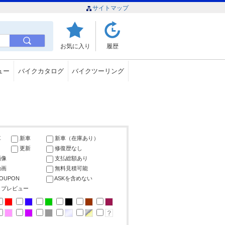
サイトマップ
お気に入り
履歴
ュー
バイクカタログ
バイクツーリング
車
新車
新車（在庫あり）
更新
修復歴なし
画像
支払総額あり
動画
無料見積可能
COUPON
ASKを含めない
ップレビュー