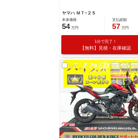
ヤマハ ＭＴ−２５
本体価格
支払総額
54
57
万円
万円
1分で完了！
【無料】見積・在庫確認