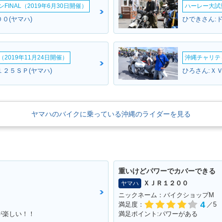
INAL（2019年6月30日開催）
ハーレー大試乗
０(ヤマハ)
ひできさん:
2019年11月24日開催）
沖縄チャリティ
１２５ＳＰ(ヤマハ)
ひろさん:Ｘ
ヤマハのバイクに乗っている沖縄のライダーを見る
重いけどパワーでカバーできる
ＸＪＲ１２００
ヤマハ
ニックネーム：バイクショップM
4
満足度：
／5
が楽しい！！
満足ポイント:パワーがある