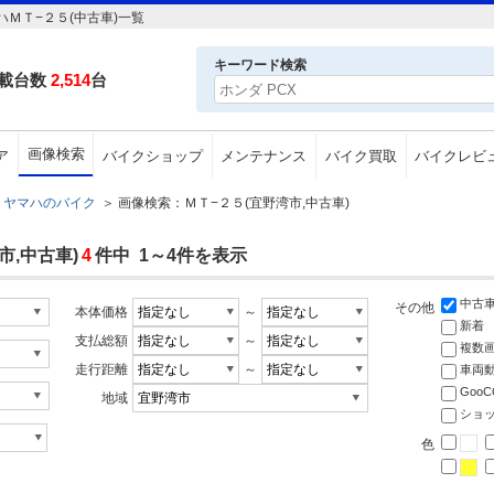
ＭＴ−２５(中古車)一覧
キーワード検索
載台数
2,514
台
画像検索
ア
バイクショップ
メンテナンス
バイク買取
バイクレビ
ヤマハのバイク
＞
画像検索：ＭＴ−２５(宜野湾市,中古車)
,中古車)
4
件中 1～4件を表示
中古
その他
本体価格
～
新着
支払総額
～
複数
走行距離
～
車両
Goo
地域
ショ
色