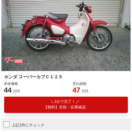
ホンダ スーパーカブＣ１２５
本体価格
支払総額
44
47
万円
万円
1分で完了！
【無料】見積・在庫確認
上記1件にチェック