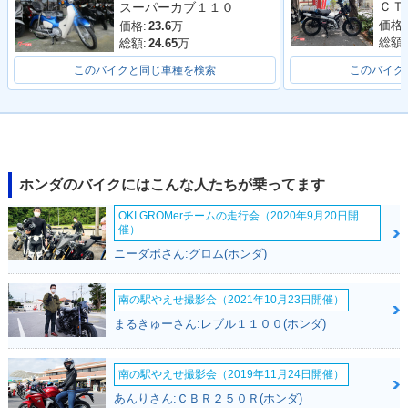
スーパーカブ１１０
チェンジ
ンジ
ンジ
価格:
価格:
23.6
万
総額:
総額:
24.65
万
このバイクと同じ車種を検索
このバイク
2018年 Super Cub
Super Cub C125・
C125・新登場
その他
ホンダのバイクにはこんな人たちが乗ってます
OKI GROMerチームの走行会（2020年9月20日開
催）
ニーダボさん:グロム(ホンダ)
南の駅やえせ撮影会（2021年10月23日開催）
まるきゅーさん:レブル１１００(ホンダ)
南の駅やえせ撮影会（2019年11月24日開催）
あんりさん:ＣＢＲ２５０Ｒ(ホンダ)