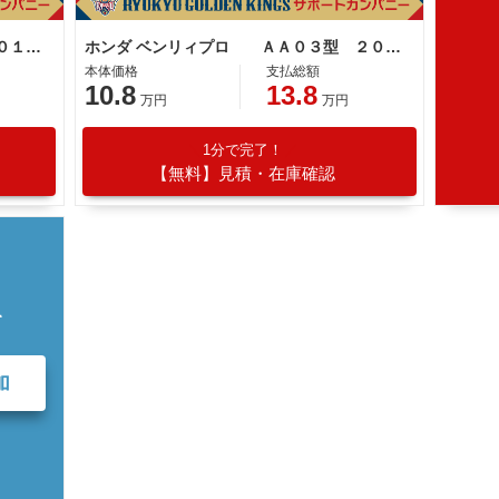
ホンダ ベンリィプロ ＡＡ０５型 ２０１８年モデル リアキャリア 前カゴ ナックルガード サイドスタンド
ホンダ ベンリィプロ ＡＡ０３型 ２０１６年モデル フロントカゴ スペアキー サイドスタンド センタースタンド
本体価格
支払総額
10.8
13.8
万円
万円
1分で完了！
【無料】見積・在庫確認
て
加