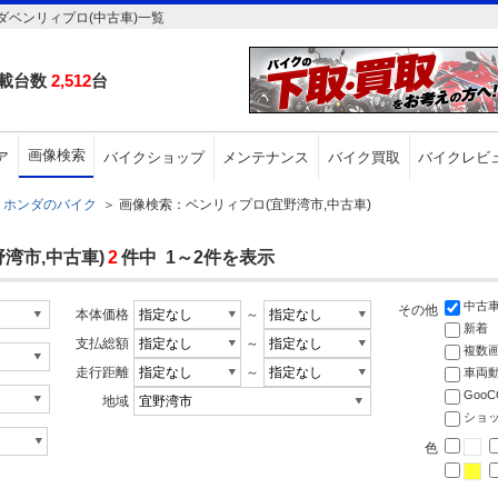
ベンリィプロ(中古車)一覧
載台数
2,512
台
画像検索
ア
バイクショップ
メンテナンス
バイク買取
バイクレビ
ホンダのバイク
＞
画像検索：ベンリィプロ(宜野湾市,中古車)
湾市,中古車)
2
件中 1～2件を表示
中古
その他
本体価格
～
新着
支払総額
～
複数
走行距離
～
車両
Goo
地域
ショ
色