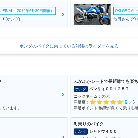
INAL（2019年6月30日開催）
OKI GROM
Ｔ(ホンダ)
池田さん:グロ
ホンダのバイクに乗っている沖縄のライダーを見る
ク！
ふかふかシートで長距離でも楽
ベンリィＣＤ１２５Ｔ
ホンダ
ニックネーム：のぶ
5
満足度：
／5
っています。
満足ポイント:燃費が良くて乗り心
町乗りのバイク
シャドウ４００
ホンダ