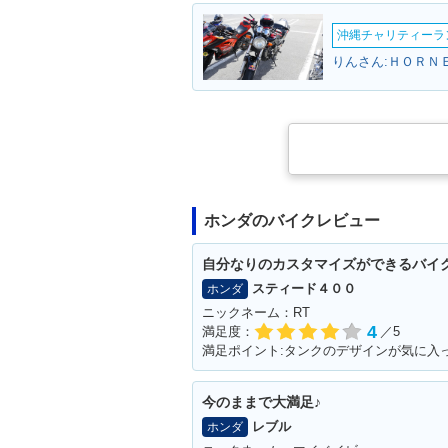
沖縄チャリティーランF
りんさん:ＨＯＲＮＥ
ホンダのバイクレビュー
自分なりのカスタマイズができるバイ
スティード４００
ホンダ
ニックネーム：RT
4
満足度：
／5
満足ポイント:タンクのデザインが気に入
今のままで大満足♪
レブル
ホンダ