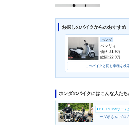
お探しのバイクからのおすすめ
ホンダ
2011年 BENLY・新登場
ベンリィ
価格:
21.9
万
総額:
22.9
万
このバイクと同じ車種を検
ホンダのバイクにはこんな人たち
OKI GROMerチ
ニーダボさん:グロム