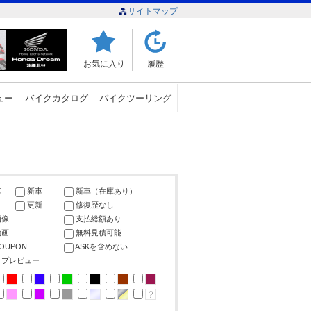
サイトマップ
お気に入り
履歴
ュー
バイクカタログ
バイクツーリング
車
新車
新車（在庫あり）
更新
修復歴なし
画像
支払総額あり
動画
無料見積可能
COUPON
ASKを含めない
ップレビュー