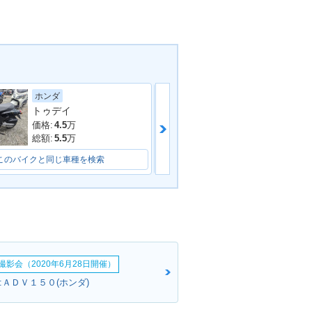
ホンダ
ヤマハ
トゥデイ
ＪＯＧ ＳＡ３
価格:
4.5
万
価格:
7
万
総額:
5.5
万
総額:
8
万
このバイクと同じ車種を検索
このバイクと同じ車種を検索
影会（2020年6月28日開催）
さん:ＡＤＶ１５０(ホンダ)