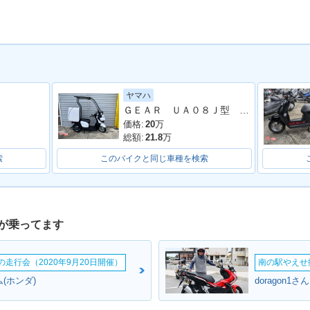
ヤマハ
ＧＥＡＲ ＵＡ０８Ｊ型 パーキングスタンド ルーフ付 リヤＢＯＸ付
価格:
20
万
総額:
21.8
万
索
このバイクと同じ車種を検索
が乗ってます
ームの走行会（2020年9月20日開催）
南の駅やえせ撮
(ホンダ)
doragon1