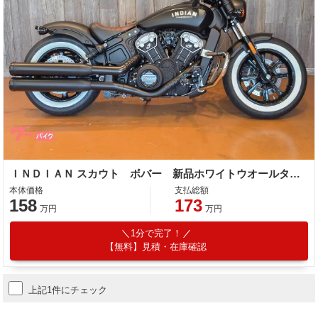
ＩＮＤＩＡＮ スカウト ボバー 新品ホワイトウオールタイヤ装着済み
本体価格
支払総額
158
173
万円
万円
1分で完了！
【無料】見積・在庫確認
上記1件にチェック