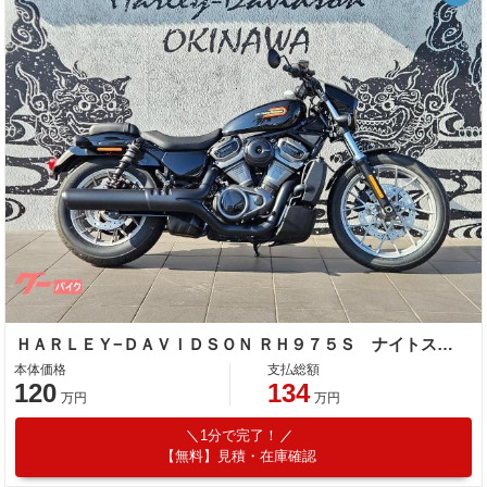
ＨＡＲＬＥＹ−ＤＡＶＩＤＳＯＮ ＲＨ９７５Ｓ ナイトスタースペシャル／前後ブレーキｂｒｅｍｂｏ標準装備／試乗可
本体価格
支払総額
120
134
万円
万円
1分で完了！
【無料】見積・在庫確認