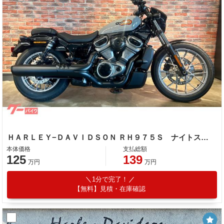
ＨＡＲＬＥＹ−ＤＡＶＩＤＳＯＮ ＲＨ９７５Ｓ ナイトスタースペシャル ＡＢＳ 前後ブレーキｂｒｅｍｂｏ クルーズコントロール 最新システム多数搭載
本体価格
支払総額
125
139
万円
万円
1分で完了！
【無料】見積・在庫確認