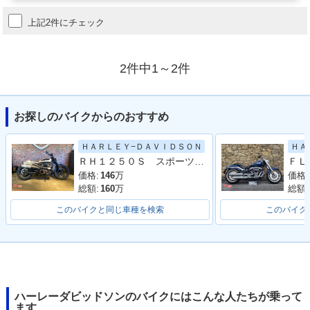
上記2件にチェック
2件中1～2件
お探しのバイクからのおすすめ
ＨＡＲＬＥＹ−ＤＡＶＩＤＳＯＮ
ＨＡ
ＲＨ１２５０Ｓ スポーツスターＳ／前後ブレンボブレーキライン／イージーアジャストリアサスペンション／灯火類フルＬＥＤ
価格:
146
万
価格:
総額:
160
万
総額:
このバイクと同じ車種を検索
このバイク
ハーレーダビッドソンのバイクにはこんな人たちが乗って
ます