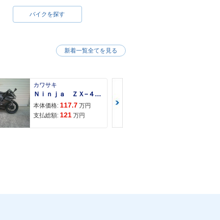
バイクを探す
新着一覧全てを見る
カワサキ
カワサキ
Ｎｉｎｊａ ＺＸ−４Ｒ ＳＥ
Ｚ９００ＲＳ
117.7
150
本体価格:
万円
本体価格:
121
157
支払総額:
万円
支払総額: