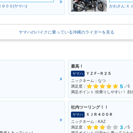
９００(ヤマハ)
かわさん:Ｘ
ヤマハのバイクに乗っている沖縄のライダーを見る
最高！
ＹＺＦ−Ｒ２５
ヤマハ
ニックネーム：なつ
5
満足度：
／5
満足ポイント:街乗りしやすい！ 顔
社内ツーリング！！
ＸＪＲ４００Ｒ
ヤマハ
ニックネーム：KAZ
3
満足度：
／5
！重量感もあっていい！
満足ポイント:以前から乗ってみた