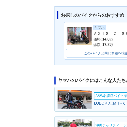
お探しのバイクからのおすすめ
ヤマハ
価格:
14.8
万
総額:
17.8
万
このバイクと同じ車種を検
ヤマハのバイクにはこんな人たち
A&W名護店バイク撮影
LOBOさん:ＭＴ−０
沖縄チャリティーランF