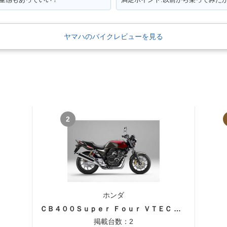
ヤマハのバイクレビューを見る
2
ホンダ
ＣＢ４００Ｓｕｐｅｒ Ｆｏｕｒ ＶＴＥＣ ＳＰＥＣ３
掲載台数：2