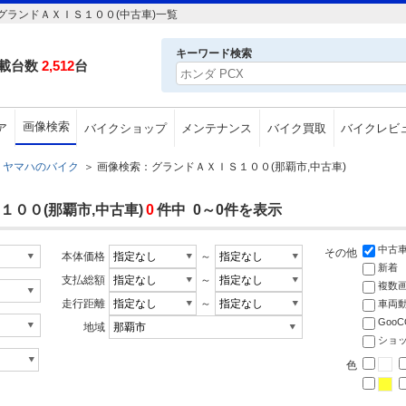
ランドＡＸＩＳ１００(中古車)一覧
キーワード検索
載台数
2,512
台
画像検索
ア
バイクショップ
メンテナンス
バイク買取
バイクレビ
ヤマハのバイク
＞
画像検索：グランドＡＸＩＳ１００(那覇市,中古車)
００(那覇市,中古車)
0
件中 0～0件を表示
中古
その他
本体価格
～
新着
支払総額
～
複数
走行距離
～
車両
Goo
地域
ショ
色