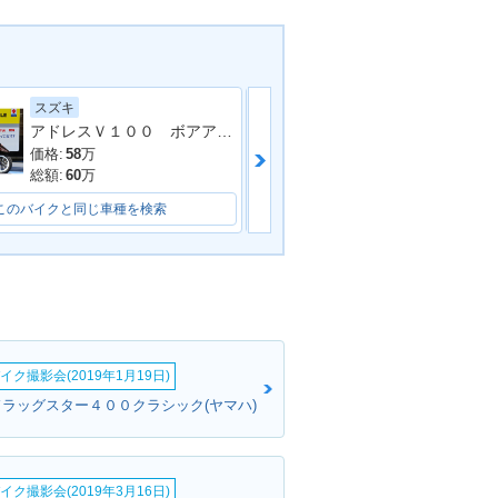
スズキ
スズキ
アドレスＶ１００ ボアアップフルチューン車両
価格:
58
万
価格:
17.8
万
総額:
60
万
総額:
21.8
万
このバイクと同じ車種を検索
このバイクと同じ車種を検索
イク撮影会(2019年1月19日)
ドラッグスター４００クラシック(ヤマハ)
イク撮影会(2019年3月16日)