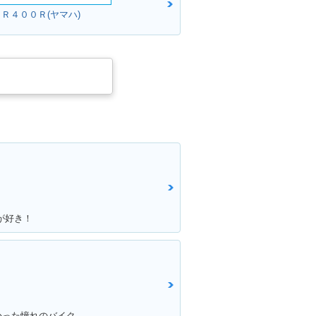
ＪＲ４００Ｒ(ヤマハ)
が好き！
かった憧れのバイク。