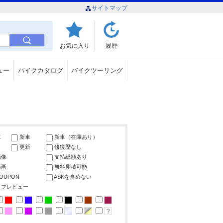
サイトマップ
お気に入り
履歴
ュー
バイクカタログ
バイクツーリング
車
新車
新車（在庫あり）
更新
修復歴なし
画像
支払総額あり
動画
無料見積可能
COUPON
ASKを含めない
ップレビュー