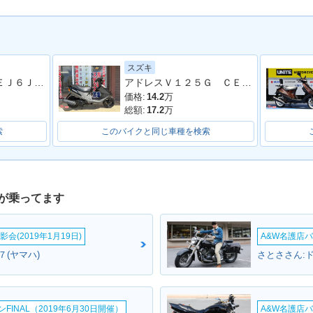
スズキ
ＡＸＩＳ Ｚ ＳＥＪ６Ｊ型 ２０２２年モデル コンビニフック サイドスタンド センタースタンド スペアキー
アドレスＶ１２５Ｇ ＣＥ４ＥＡ型 ２００９年モデル リアキャリア サイドスタンド センタースタンド シガーソケット
価格:
14.2
万
総額:
17.2
万
索
このバイクと同じ車種を検索
が乗ってます
会(2019年1月19日)
A&W名護店バ
７(ヤマハ)
さとささん:
INAL（2019年6月30日開催）
A&W名護店バ