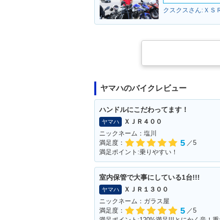
クスクスさん:ＸＳＲ
ヤマハのバイクレビュー
ハンドルにこだわってます！
ＸＪＲ４００
ヤマハ
ニックネーム：塩川
5
満足度：
／5
満足ポイント:乗りやすい！
室内保管で大事にしている1台!!!
ＸＪＲ１３００
ヤマハ
ニックネーム：ガラス屋
5
満足度：
／5
満足ポイント:120%満足!!!とにかく音