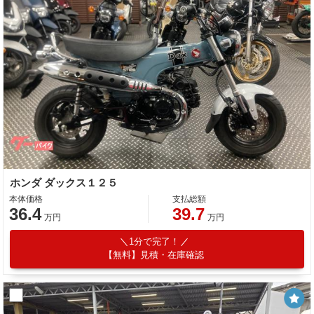
ホンダ ダックス１２５
本体価格
支払総額
36.4
39.7
万円
万円
1分で完了！
【無料】見積・在庫確認