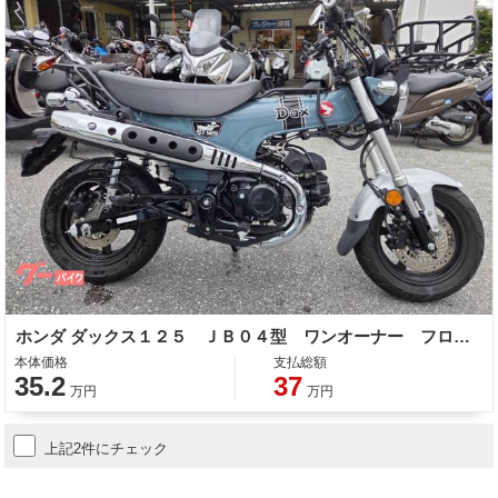
ホンダ ダックス１２５ ＪＢ０４型 ワンオーナー フロントカゴ ＡＢＳ ＬＥＤ 整備 保証 自賠責保険
本体価格
支払総額
35.2
37
万円
万円
上記2件にチェック