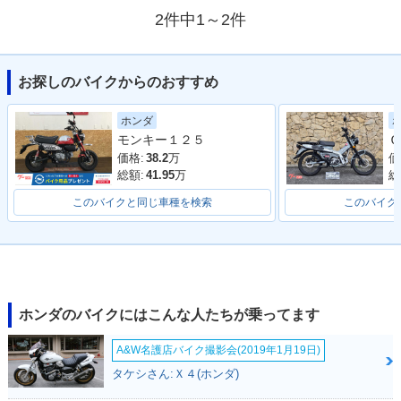
2件中1～2件
お探しのバイクからのおすすめ
ホンダ
モンキー１２５
Ｃ
価格:
38.2
万
価
総額:
41.95
万
総
このバイクと同じ車種を検索
このバイク
ホンダのバイクにはこんな人たちが乗ってます
A&W名護店バイク撮影会(2019年1月19日)
タケシさん:Ｘ４(ホンダ)