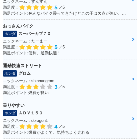
ニックネーム：すんすん
5
満足度：
／5
満足ポイント:色んなバイク乗ってきたけどこの子は欠点が無い。ほんとに不満が出ない完成度の高いバイク！
おっさんバイク
スーパーカブ７０
ホンダ
ニックネーム：たーまー
5
満足度：
／5
満足ポイント:便利。通勤快適！
通勤快速ストリート
グロム
ホンダ
ニックネーム：shinnaogrom
3
満足度：
／5
満足ポイント:燃費が良い
乗りやすい
ＡＤＶ１５０
ホンダ
ニックネーム：doragon1
4
満足度：
／5
満足ポイント:燃費がよくて、気持ちよく走れる