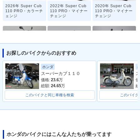
2026年 Super Cub
2022年 Super Cub
2020年 Super Cub
110 PRO・カラーチ
110 PRO・マイナー
110 PRO・マイナー
ェンジ
チェンジ
チェンジ
お探しのバイクからのおすすめ
2018年 Super Cub
2012年 Super Cub
2009年 Super Cub
ホンダ
110 PRO・フルモデ
110 PRO・フルモデ
110 PRO・新登場
スーパーカブ１１０
ス
ルチェンジ
ルチェンジ
価格:
23.6
万
価
総額:
24.65
万
総
このバイクと同じ車種を検索
このバイク
ホンダのバイクにはこんな人たちが乗ってます