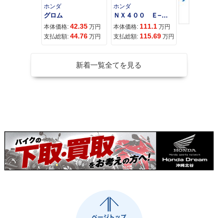
ホンダ
ホンダ
カワサキ
グロム
ＮＸ４００ Ｅ−Ｃｌｕｔｃｈ
42.35
111.1
11
本体価格:
万円
本体価格:
万円
本体価格:
44.76
115.69
12
支払総額:
万円
支払総額:
万円
支払総額:
新着一覧全てを見る