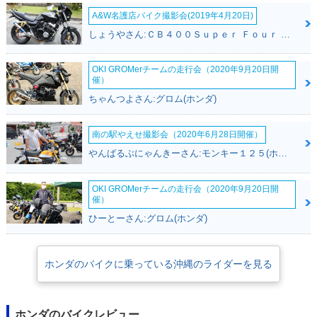
A&W名護店バイク撮影会(2019年4月20日)
しょうやさん:ＣＢ４００Ｓｕｐｅｒ Ｆｏｕｒ ＶＴＥＣ ＳＰＥＣ３(ホンダ)
OKI GROMerチームの走行会（2020年9月20日開
催）
ちゃんつよさん:グロム(ホンダ)
南の駅やえせ撮影会（2020年6月28日開催）
やんばるぶにゃんきーさん:モンキー１２５(ホンダ)
OKI GROMerチームの走行会（2020年9月20日開
催）
ひーとーさん:グロム(ホンダ)
ホンダのバイクに乗っている沖縄のライダーを見る
ホンダのバイクレビュー