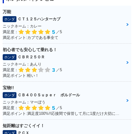
万能
ＣＴ１２５ハンターカブ
ホンダ
ニックネーム：カレー
5
満足度：
／5
満足ポイント:カブである事全て
初心者でも安心して乗れる！
ＣＢＲ２５０Ｒ
ホンダ
ニックネーム：あんり
3
満足度：
／5
満足ポイント:軽い！
宝物!!
ＣＢ４００Ｓｕｐｅｒ ボルドール
ホンダ
ニックネーム：マーぼう
5
満足度：
／5
満足ポイント:満足度100%!!応接間で保管して月に1度だけ大切に乗っています
短距離はすごくイイ！
ＰＣＸ
ホンダ