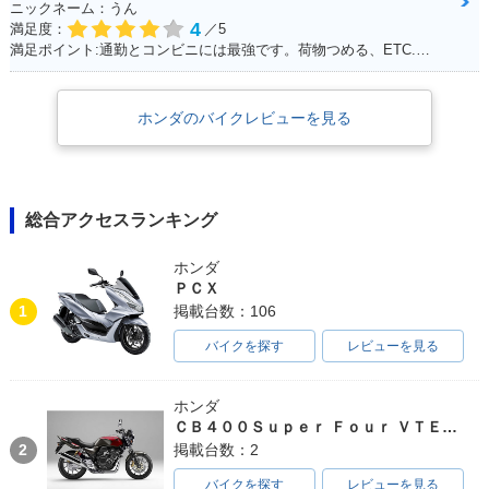
ニックネーム：うん
4
満足度：
／5
満足ポイント:通勤とコンビニには最強です。荷物つめる、ETC.車載カメラ、ロングスクリーンでした。平和な日本を肌で感じることできます。 けれど、、、
ホンダのバイクレビューを見る
総合アクセスランキング
ホンダ
ＰＣＸ
1
掲載台数：106
バイクを探す
レビューを見る
ホンダ
ＣＢ４００Ｓｕｐｅｒ Ｆｏｕｒ ＶＴＥＣ ＳＰＥＣ３
2
掲載台数：2
バイクを探す
レビューを見る