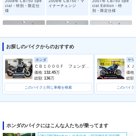
2008年 CB750 Spe
2008年 CB750・マ
2007年 CB750 Spe
cial・特別・限定仕
イナーチェンジ
cial Edition・特
様
別・限定仕様
お探しのバイクからのおすすめ
2006年 CB750・カ
2005年 CB750・カ
2004年 CB750・マ
ホンダ
ヤマ
ラーチェンジ
ラーチェンジ
イナーチェンジ
ＣＢ１０００Ｆ フェンダーレスキット装着車両
価格:
132.45
万
価格:
総額:
136
万
総額:
このバイクと同じ車種を検索
このバイク
2001年 CB750・マ
1995年 CB750・カ
1992年 CB750・新
イナーチェンジ
ラーチェンジ
登場
ホンダのバイクにはこんな人たちが乗ってます