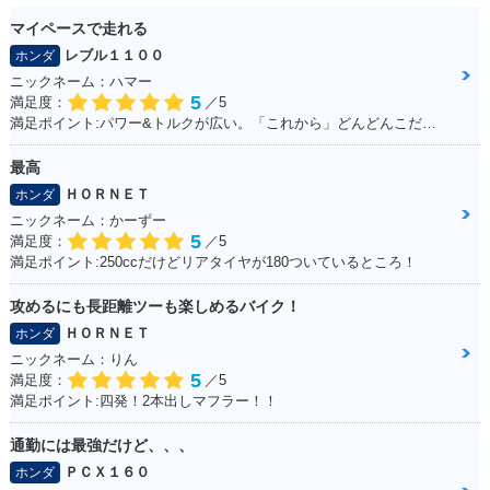
マイペースで走れる
レブル１１００
ホンダ
ニックネーム：ハマー
5
満足度：
／5
満足ポイント:パワー&トルクが広い。「これから」どんどんこだわっていくのが楽しみ！
最高
ＨＯＲＮＥＴ
ホンダ
ニックネーム：かーずー
5
満足度：
／5
満足ポイント:250ccだけどリアタイヤが180ついているところ！
攻めるにも長距離ツーも楽しめるバイク！
ＨＯＲＮＥＴ
ホンダ
ニックネーム：りん
5
満足度：
／5
満足ポイント:四発！2本出しマフラー！！
通勤には最強だけど、、、
ＰＣＸ１６０
ホンダ