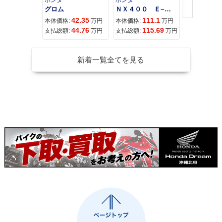
ホンダ
ホンダ
カワサキ
グロム
ＮＸ４００ Ｅ−Ｃｌｕｔｃｈ
42.35
111.1
11
本体価格:
万円
本体価格:
万円
本体価格:
44.76
115.69
12
支払総額:
万円
支払総額:
万円
支払総額:
新着一覧全てを見る