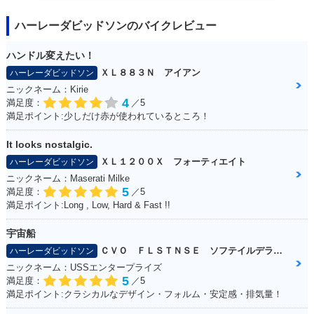
ハーレーダビッドソンのバイクレビュー
ハンドル変えたい！
ＸＬ８８３Ｎ アイアン
ハーレーダビッドソン
ニックネーム：Kirie
4
満足度：
／5
満足ポイント:少しだけ赤が使われているところ！
It looks nostalgic.
ＸＬ１２００Ｘ フォーティエイト
ハーレーダビッドソン
ニックネーム：Maserati Milke
5
満足度：
／5
満足ポイント:Long , Low, Hard & Fast !!
宇宙船
ＣＶＯ ＦＬＳＴＮＳＥ ソフテイルデラックス
ハーレーダビッドソン
ニックネーム：USSエンタープライズ
5
満足度：
／5
満足ポイント:クラシカルなデザイン・フォルム・安定感・排気量！