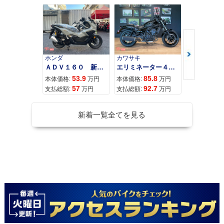
ホンダ
カワサキ
カワサキ
ＡＤＶ１６０ 新車 ２０２６年最新モデル パールスモーキーグレー スマートキー ２９Ｌメットイン ＵＳＢ Ｔｙｐｅ−Ｃ装備
エリミネーター４００
53.9
85.8
95
本体価格:
万円
本体価格:
万円
本体価格:
57
92.7
10
支払総額:
万円
支払総額:
万円
支払総額:
新着一覧全てを見る