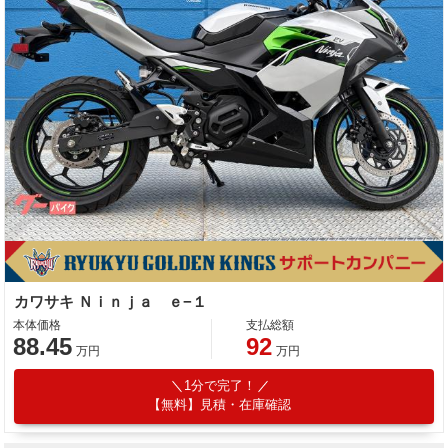
カワサキ Ｎｉｎｊａ ｅ−１
本体価格
支払総額
88.45
92
万円
万円
1分で完了！
【無料】見積・在庫確認