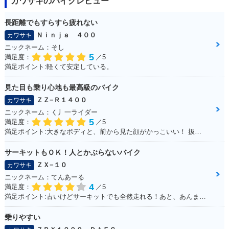
カワサキのバイクレビュー
長距離でもすらすら疲れない
Ｎｉｎｊａ ４００
カワサキ
ニックネーム：そし
5
満足度：
／5
満足ポイント:軽くて安定している。
見た目も乗り心地も最高級のバイク
ＺＺ−Ｒ１４００
カワサキ
ニックネーム：く丿一ライダー
5
満足度：
／5
満足ポイント:大きなボディと、前から見た顔がかっこいい！ 扱いきれないほどの圧倒的なパワー！キャップなどは色を合わせています！
サーキットもＯＫ！人とかぶらないバイク
ＺＸ−１０
カワサキ
ニックネーム：てんあーる
4
満足度：
／5
満足ポイント:古いけどサーキットでも全然走れる！あと、あんまり乗っている人が少ない。メーターが好き
乗りやすい