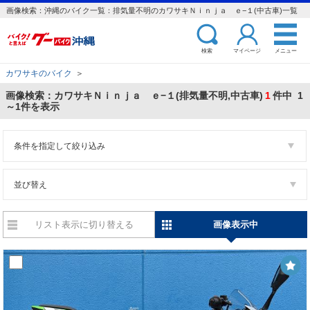
画像検索：沖縄のバイク一覧：排気量不明のカワサキＮｉｎｊａ ｅ−１(中古車)一覧
検索
マイページ
メニュー
カワサキのバイク
＞
画像検索：カワサキＮｉｎｊａ ｅ−１(排気量不明,中古車)
1
件中 1
～1件を表示
条件を指定して絞り込み
並び替え
リスト表示に切り替える
画像表示中