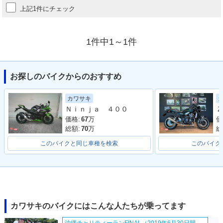
上記1件にチェック
1件中1～1件
お探しのバイクからのおすすめ
カワサキ
Ｎｉｎｊａ ４００
Ｚ
価格:
67
万
価
総額:
70
万
総
このバイクと同じ車種を検索
このバイク
カワサキのバイクにはこんな人たちが乗ってます
沖縄チャリティーランFINAL（2019年6月30日開