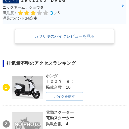
ＺＲＸ１２００ ＤＡＥＧ
カワサキ
ニックネーム：ショウタ
3
満足度：
／5
満足ポイント:限定車
カワサキのバイクレビューを見る
排気量不明のアクセスランキング
ホンダ
ＩＣＯＮ ｅ：
1
掲載台数：10
バイクを探す
電動スクーター
電動スクーター
2
掲載台数：4