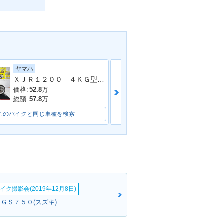
ヤマハ
スズキ
ＸＪＲ１２００ ４ＫＧ型 １９９５年モデル 社外マフラー サスペンション オイルクラー フェンダーレス カーボンフェンダー
価格:
52.8
万
価格:
66
万
総額:
57.8
万
総額:
69
万
このバイクと同じ車種を検索
このバイクと同じ車種を検索
イク撮影会(2019年12月8日)
:ＧＳ７５０(スズキ)