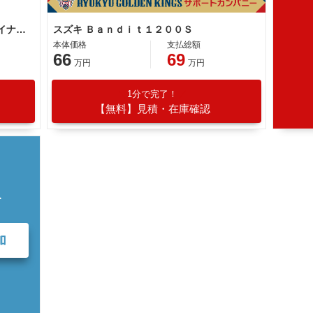
スズキ Ｂａｎｄｉｔ１２００Ｓ ファイナルエディションＡＢＳ搭載モデル
スズキ Ｂａｎｄｉｔ１２００Ｓ
本体価格
支払総額
66
69
万円
万円
1分で完了！
【無料】見積・在庫確認
て
加