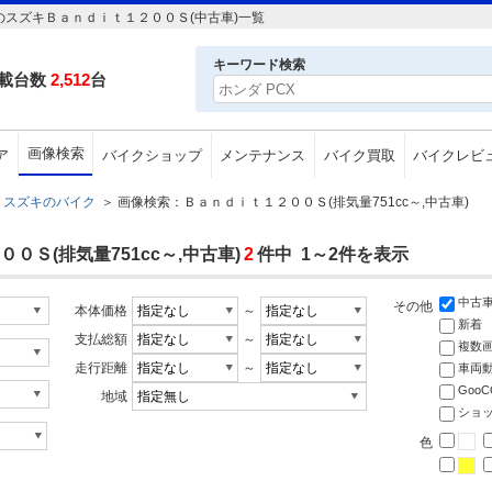
のスズキＢａｎｄｉｔ１２００Ｓ(中古車)一覧
キーワード検索
載台数
2,512
台
画像検索
ア
バイクショップ
メンテナンス
バイク買取
バイクレビ
スズキのバイク
＞
画像検索：Ｂａｎｄｉｔ１２００Ｓ(排気量751cc～,中古車)
Ｓ(排気量751cc～,中古車)
2
件中 1～2件を表示
中古
その他
本体価格
～
新着
支払総額
～
複数
走行距離
～
車両
Goo
地域
ショ
色