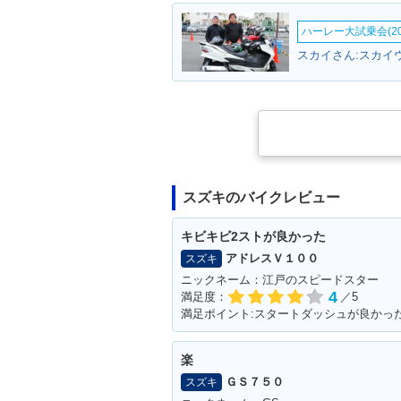
ハーレー大試乗会(20
スカイさん:スカイ
スズキのバイクレビュー
キビキビ2ストが良かった
アドレスＶ１００
スズキ
ニックネーム：江戸のスピードスター
4
満足度：
／5
楽
ＧＳ７５０
スズキ