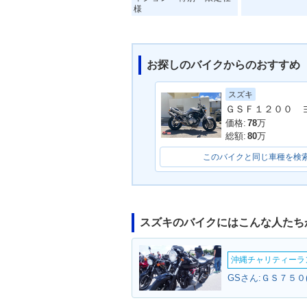
様
お探しのバイクからのおすすめ
スズキ
価格:
78
万
総額:
80
万
このバイクと同じ車種を検
スズキのバイクにはこんな人たち
沖縄チャリティーランF
GSさん:ＧＳ７５０