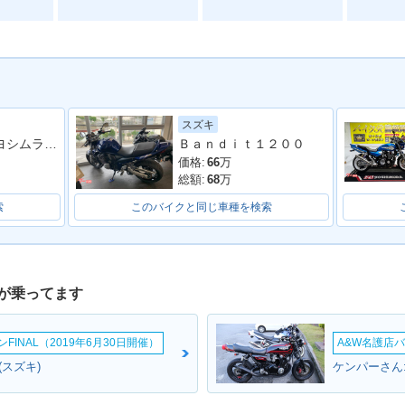
スズキ
ＧＳＦ１２００ ヨシムラタンデムステップ ヨシムラキャブ車 社外マフラー ウオタニ オーリンズ
Ｂａｎｄｉｔ１２００
価格:
66
万
総額:
68
万
索
このバイクと同じ車種を検索
が乗ってます
INAL（2019年6月30日開催）
A&W名護店バ
(スズキ)
ケンパーさん