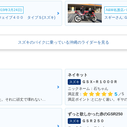
19年3月24日)
A&W名護店バ
ウェイブ４００ タイプＳ(スズキ)
スギーさん:
スズキのバイクに乗っている沖縄のライダーを見る
ネイキット
ＧＳＸ−Ｒ１０００Ｒ
スズキ
ニックネーム：石ちゃん
5
満足度：
／5
満足ポイント:スタートダッシュが良かった。それに頑丈で壊れない。燃費はそこそこ。あと、足元もフラットで、リアにはボックスを付ければ、相当量を運べます。シート下は、フルフェイスがしっかりと格納できました。あとはフロントの内側収納もたっぷりサイズで、500のペットボトルも入ります。企画でやった、V100 ツーリングは今でも思い出になってます。そんな便利な一台です。
満足ポイント:とにかく速い。ギヤ
ずっと欲しかった赤のGSR250
ＧＳＲ２５０
スズキ