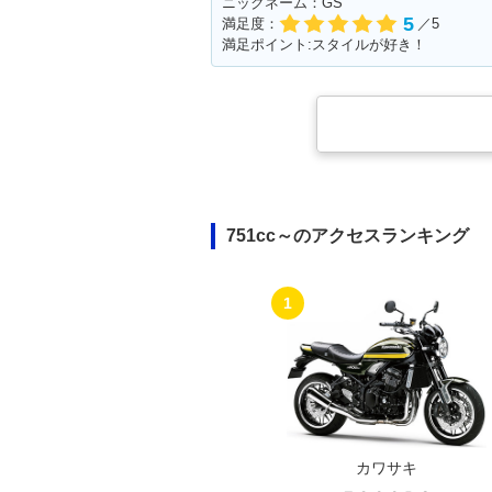
ニックネーム：GS
5
満足度：
／5
満足ポイント:スタイルが好き！
751cc～のアクセスランキング
1
カワサキ