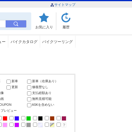
サイトマップ
お気に入り
履歴
ュー
バイクカタログ
バイクツーリング
車
新車
新車（在庫あり）
更新
修復歴なし
画像
支払総額あり
動画
無料見積可能
COUPON
ASKを含めない
ップレビュー