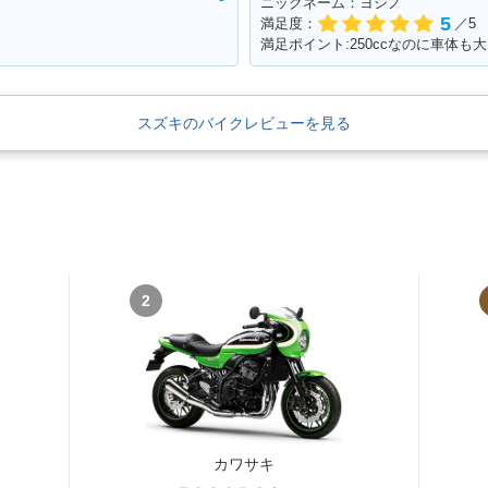
ニックネーム：ヨシノ
5
満足度：
／5
スズキのバイクレビューを見る
2
カワサキ