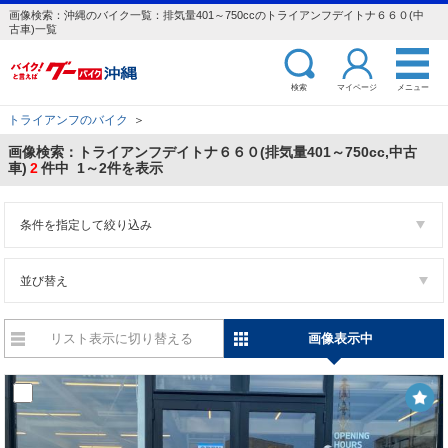
画像検索：沖縄のバイク一覧：排気量401～750ccのトライアンフデイトナ６６０(中
古車)一覧
検索
マイページ
メニュー
トライアンフのバイク
＞
画像検索：トライアンフデイトナ６６０(排気量401～750cc,中古
車)
2
件中 1～2件を表示
条件を指定して絞り込み
並び替え
リスト表示に切り替える
画像表示中