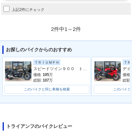
上記2件にチェック
2件中1～2件
お探しのバイクからのおすすめ
ＴＲＩＵＭＰＨ
ＴＲ
スピードツイン９００ トライアンフ認定中古車 ワンオーナー エンジンガード ２ライディングモード
価格:
105
万
価格:
総額:
107
万
総額:
このバイクと同じ車種を検索
このバイク
トライアンフのバイクレビュー