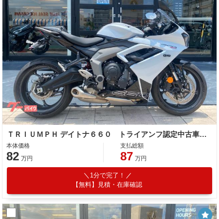
ＴＲＩＵＭＰＨ デイトナ６６０ トライアンフ認定中古車 ワンオーナー フェンダーレス タンデムグラブバー
本体価格
支払総額
82
87
万円
万円
1分で完了！
【無料】見積・在庫確認