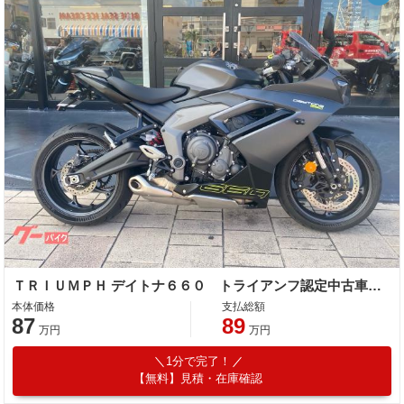
ＴＲＩＵＭＰＨ デイトナ６６０ トライアンフ認定中古車 シングルシートカウル フェンダーレスキット
本体価格
支払総額
87
89
万円
万円
1分で完了！
【無料】見積・在庫確認