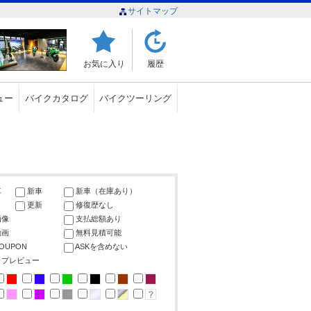
サイトマップ
お気に入り
履歴
ュー
バイクカタログ
バイクツーリング
車
新車
新車（在庫あり）
更新
修復歴なし
画像
支払総額あり
動画
無料見積可能
COUPON
ASKを含めない
ップレビュー