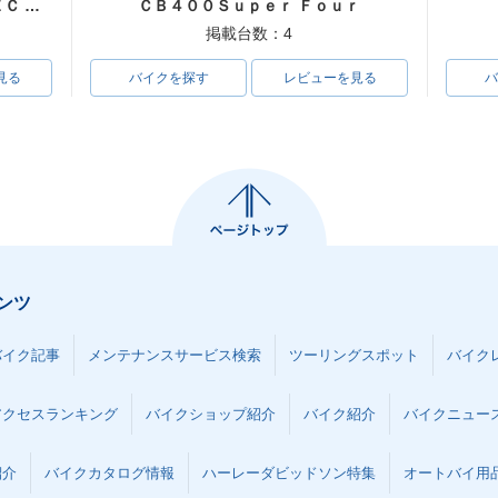
ＣＢ４００Ｓｕｐｅｒ Ｆｏｕｒ ＶＴＥＣ ＳＰＥＣ３
ＣＢ４００Ｓｕｐｅｒ Ｆｏｕｒ
掲載台数：4
見る
バイクを探す
レビューを見る
バ
ンツ
バイク記事
メンテナンスサービス検索
ツーリングスポット
バイク
アクセスランキング
バイクショップ紹介
バイク紹介
バイクニュー
紹介
バイクカタログ情報
ハーレーダビッドソン特集
オートバイ用品な