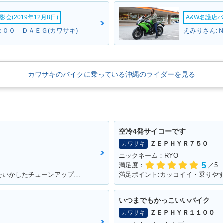
会(2019年12月8日)
A&W名護店バ
２００ ＤＡＥＧ(カワサキ)
えみりさん:
カワサキのバイクに乗っている沖縄のライダーを見る
空冷4発サイコーです
ＺＥＰＨＹＲ７５０
カワサキ
ニックネーム：RYO
5
満足度：
／5
満足ポイント:何もかもがスゴイ。純正のをいかしたチューンアップをしながら12年くらい乗っている。
満足ポイント:カッコイイ・乗りや
いつまでもかっこいいバイク
ＺＥＰＨＹＲ１１００
カワサキ