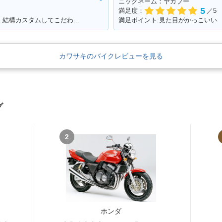
ニックネーム：ヤカブー
5
満足度：
／5
満足ポイント:かっこいいところに大満足！結構カスタムしてこだわっています！
満足ポイント:見た目がかっこいい
カワサキのバイクレビューを見る
グ
2
ホンダ