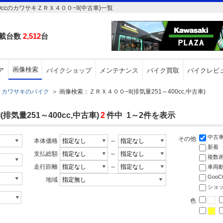
ccのカワサキＺＲＸ４００−II(中古車)一覧
載台数
2,512
台
画像検索
ア
バイクショップ
メンテナンス
バイク買取
バイクレビ
カワサキのバイク
＞
画像検索：ＺＲＸ４００−II(排気量251～400cc,中古車)
気量251～400cc,中古車)
2
件中 1～2件を表示
中古
その他
本体価格
～
新着
支払総額
～
複数
走行距離
～
車両
Goo
地域
ショ
色