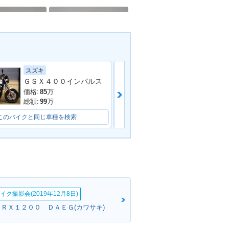
ヤマハ
スズキ
ZRX-Ⅱ・マイナ
1997年 ZRX-Ⅱ・カラー
ＧＳＸ４００インパルス
ジ
チェンジ
価格:
78.8
万
価格:
85
万
総額:
85.8
万
総額:
99
万
このバイクと同じ車種を検索
このバイクと同じ車種を検索
イク撮影会(2019年12月8日)
ＺＲＸ１２００ ＤＡＥＧ(カワサキ)