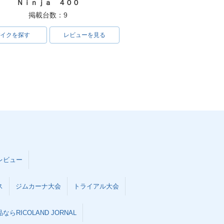
Ｎｉｎｊａ ４００
掲載台数：9
イクを探す
レビューを見る
レビュー
ス
ジムカーナ大会
トライアル大会
らRICOLAND JORNAL