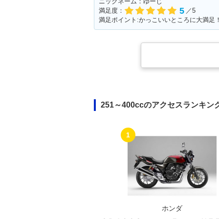
ニックネーム：ゆーじ
5
満足度：
／5
251～400ccのアクセスランキン
1
ホンダ