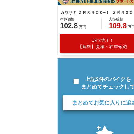
本体価格
支払総額
102.8
109.8
万円
万
1分で完了！
【無料】見積・在庫確認
上記2件のバイクを
まとめてチェックし
まとめてお気に入りに追