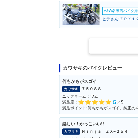
A&W名護店バイク撮影
ヒデさん:ＺＲＸ１
カワサキのバイクレビュー
何もかもがスゴイ
７５０ＳＳ
カワサキ
ニックネーム：ワム
5
満足度：
／5
楽しい！かっこいい!!
Ｎｉｎｊａ ＺＸ−２５Ｒ
カワサキ