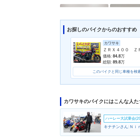
お探しのバイクからのおすすめ
カワサキ
2003年 ZRX-Ⅱ・マイナ
2001年 ZRX
ーチェンジ
ーチェンジ
価格:
84.8
万
総額:
89.8
万
このバイクと同じ車種を検
カワサキのバイクにはこんな人た
1996年 ZRX-Ⅱ・カラー
1995年 ZRX
チェンジ
ハーレー大試乗会(20
キナチンさん:Ｎｉ