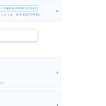
イク撮影会(2019年1月19日)
Ｎｉｎｊａ ６５０(カワサキ)
すい