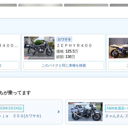
カワサキ
-Ⅱ・マイナ
2000年 ZRX-Ⅱ・カラー
1999年 ZRX-Ⅱ・カラー
1998年 
ＺＲＸ４００ ＺＲ４００Ｅ １９９５年モデル 社外マフラー ハイスロ グリップヒーター エンジンスライダーエンジンスライダー
ＺＥＰＨＹＲ４００
チェンジ
チェンジ
ーチェン
価格:
125.5
万
総額:
130
万
索
このバイクと同じ車種を検索
ちが乗ってます
-Ⅱ・新登場
19年3月24日)
A&W名護店バ
ｎｊａ ２５０(カワサキ)
きゃんさん: