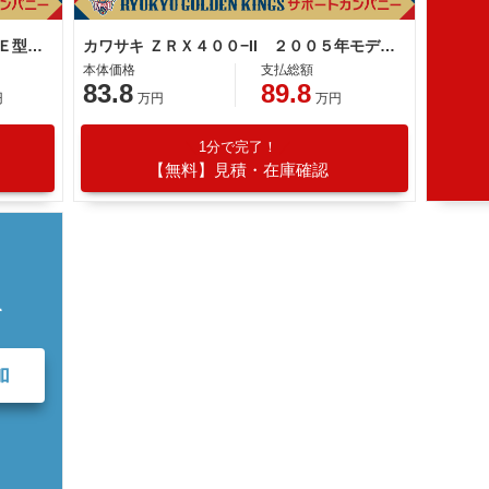
カワサキ ＺＲＸ４００−II ＺＲ４００Ｅ型 ２００７年モデル 社外ウィンカー 社外ハンドル
カワサキ ＺＲＸ４００−II ２００５年モデル ノジマフルエキマフラー ＦＣＲ カスタムペイント ＢＥＥＴポイントカバー カスタム多数
本体価格
支払総額
83.8
89.8
円
万円
万円
1分で完了！
【無料】見積・在庫確認
て
加