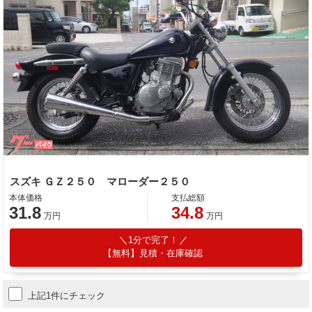
スズキ ＧＺ２５０ マローダー２５０
本体価格
支払総額
31.8
34.8
万円
万円
1分で完了！
【無料】見積・在庫確認
上記1件にチェック