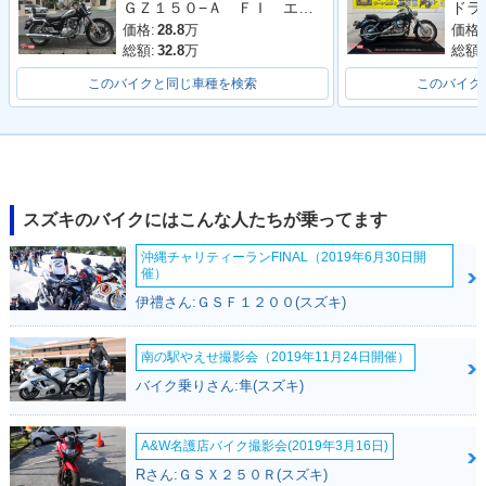
ＧＺ１５０−Ａ ＦＩ エンジンガード付
価格:
28.8
万
価格:
総額:
32.8
万
総額:
このバイクと同じ車種を検索
このバイク
スズキのバイクにはこんな人たちが乗ってます
沖縄チャリティーランFINAL（2019年6月30日開
催）
伊禮さん:ＧＳＦ１２００(スズキ)
南の駅やえせ撮影会（2019年11月24日開催）
バイク乗りさん:隼(スズキ)
A&W名護店バイク撮影会(2019年3月16日)
Rさん:ＧＳＸ２５０Ｒ(スズキ)