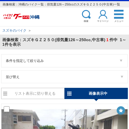
画像検索：沖縄のバイク一覧：排気量126～250ccのスズキＧＺ２５０(中古車)一覧
検索
マイページ
メニュー
スズキのバイク
＞
画像検索：スズキＧＺ２５０(排気量126～250cc,中古車)
1
件中 1～
1件を表示
条件を指定して絞り込み
並び替え
リスト表示に切り替える
画像表示中