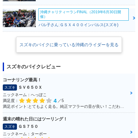
沖縄チャリティーランFINAL（2019年6月30日開
催）
パル子さん:ＧＳＸ４００インパルス(スズキ)
スズキのバイクに乗っている沖縄のライダーを見る
スズキのバイクレビュー
コーナリング最高！
ＳＶ６５０Ｘ
スズキ
ニックネーム：へっぽこ
4
満足度：
／5
満足ポイント:とてもよく走る。純正マフラーの音が良い！こだわりはへっぽこステッカー！
週末の晴れた日にはツーリング！
ＧＳ７５０
スズキ
ニックネーム：ターボー