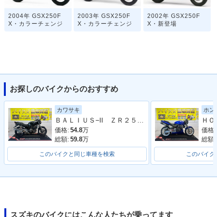
2004年 GSX250F
2003年 GSX250F
2002年 GSX250F
X・カラーチェンジ
X・カラーチェンジ
X・新登場
お探しのバイクからのおすすめ
カワサキ
ホン
ＢＡＬＩＵＳ−II ＺＲ２５０Ｂ型 ２００７年モデル 社外グリップ 社外リアサス
価格:
54.8
万
価格:
総額:
59.8
万
総額:
このバイクと同じ車種を検索
このバイク
スズキのバイクにはこんな人たちが乗ってます