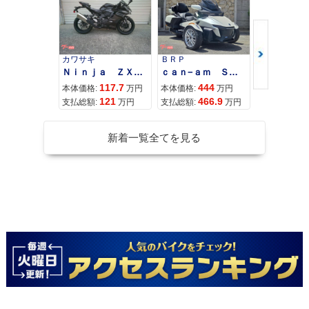
カワサキ
ＢＲＰ
スズキ
Ｎｉｎｊａ ＺＸ−４Ｒ ＳＥ
ｃａｎ−ａｍ ＳＰＹＤＥＲ ＲＴ ＬＩＭＩＴＥＤ
117.7
444
68
本体価格:
万円
本体価格:
万円
本体価格:
121
466.9
71
支払総額:
万円
支払総額:
万円
支払総額:
新着一覧全てを見る