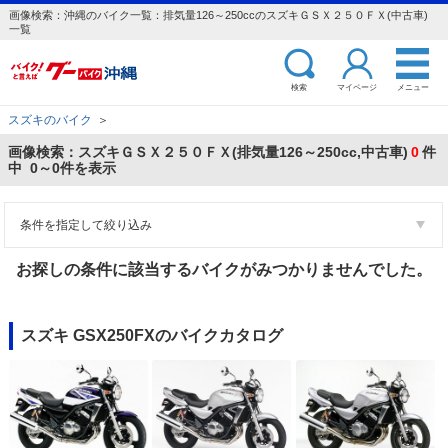
画像検索：沖縄のバイク一覧：排気量126～250ccのスズキＧＳＸ２５０ＦＸ(中古車)
一覧
検索
マイページ
メニュー
スズキのバイク
＞
画像検索：スズキＧＳＸ２５０ＦＸ(排気量126～250cc,中古車)
0
件
中 0～0件を表示
条件を指定して絞り込み
お探しの条件に該当するバイクがみつかりませんでした。
スズキ GSX250FXのバイクカタログ