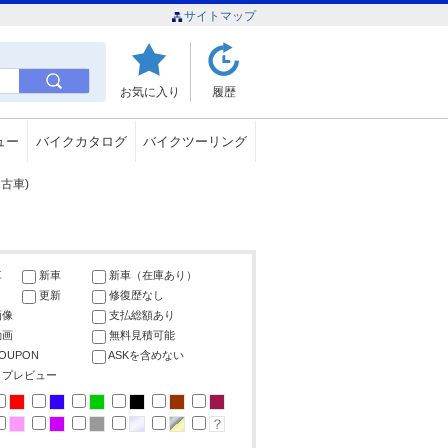
サイトマップ
お気に入り
履歴
ュー
バイクカタログ
バイクツーリング
古車)
車
新車
新車（在庫あり）
更新
修復歴なし
画像
支払総額あり
動画
無料見積可能
COUPON
ASKを含めない
ップレビュー