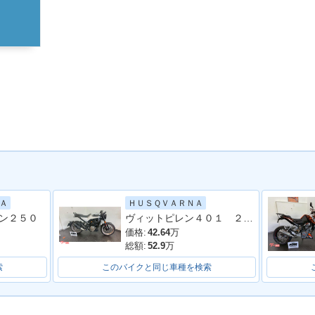
ＨＵＳＱＶＡＲＮＡ
Ａ
ヴィットピレン４０１ ２０２０年モデル
ン２５０
価格:
42.64
万
総額:
52.9
万
索
このバイクと同じ車種を検索