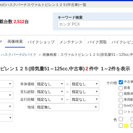
ccのハスクバーナスヴァルトピレン１２５(中古車)一覧
キーワード検索
載台数
2,512
台
画像検索
ア
バイクショップ
メンテナンス
バイク買取
バイクレビ
ハスクバーナのバイク
＞
画像検索：スヴァルトピレン１２５(排気量51～125cc,中
ン１２５(排気量51～125cc,中古車)
2
件中 1～2件を表示
中古
その他
本体価格
～
新着
支払総額
～
複数
走行距離
～
車両
Goo
地域
ショ
色