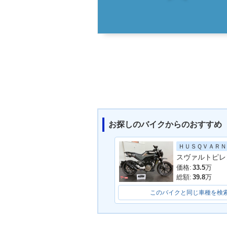
お探しのバイクからのおすすめ
ＨＵＳＱＶＡＲＮ
スヴァルトピレ
価格:
33.5
万
総額:
39.8
万
このバイクと同じ車種を検