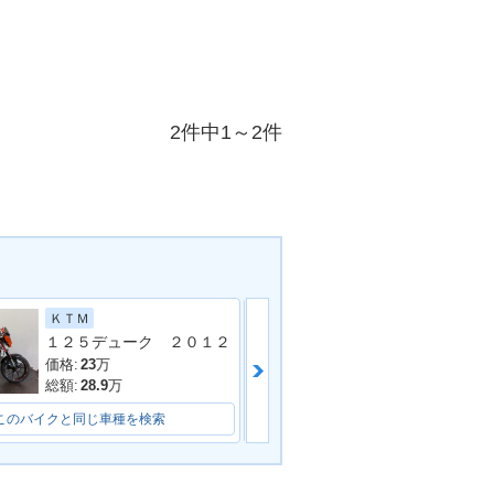
2件中1～2件
ＫＴＭ
ヤマハ
１２５デューク ２０１２
価格:
23
万
価格:
41.8
万
総額:
28.9
万
総額:
44.8
万
このバイクと同じ車種を検索
このバイクと同じ車種を検索