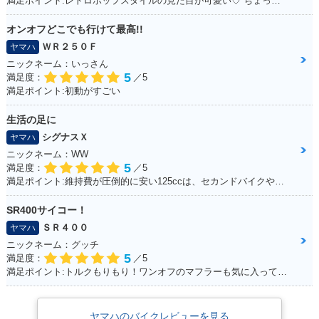
満足ポイント:レトロポップスタイルの見た目が可愛い♡ ちょっとしたお買いものに行くときに便利！
オンオフどこでも行けて最高!!
ＷＲ２５０Ｆ
ヤマハ
ニックネーム：いっさん
5
満足度：
／5
満足ポイント:初動がすごい
生活の足に
シグナスＸ
ヤマハ
ニックネーム：WW
5
満足度：
／5
満足ポイント:維持費が圧倒的に安い125ccは、セカンドバイクや通勤用としてオススメ。125ccスクーターの中でも、シグナスXの走行性能は力強く、普段の街乗りでは、力不足を感じる事はあまりない。 メットインも半ヘル2つなら余裕で入るので、収納性も抜群。
SR400サイコー！
ＳＲ４００
ヤマハ
ニックネーム：グッチ
5
満足度：
／5
満足ポイント:トルクもりもり！ワンオフのマフラーも気に入ってます！
ヤマハのバイクレビューを見る