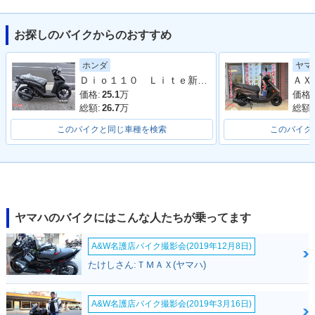
お探しのバイクからのおすすめ
ホンダ
ヤマ
Ｄｉｏ１１０ Ｌｉｔｅ新基準原付・原付免許運転可
価格:
25.1
万
価格:
総額:
26.7
万
総額:
このバイクと同じ車種を検索
このバイク
ヤマハのバイクにはこんな人たちが乗ってます
A&W名護店バイク撮影会(2019年12月8日)
たけしさん:ＴＭＡＸ(ヤマハ)
A&W名護店バイク撮影会(2019年3月16日)