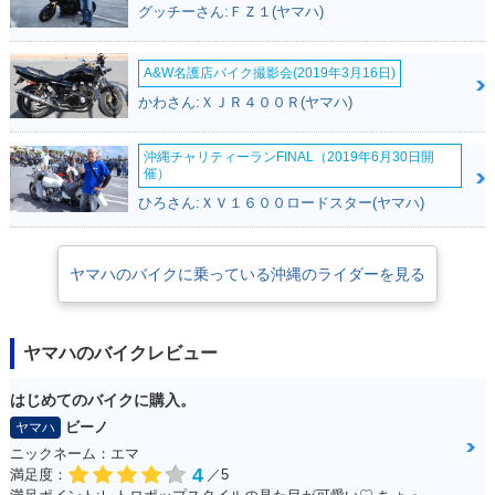
グッチーさん:ＦＺ１(ヤマハ)
A&W名護店バイク撮影会(2019年3月16日)
かわさん:ＸＪＲ４００Ｒ(ヤマハ)
沖縄チャリティーランFINAL（2019年6月30日開
催）
ひろさん:ＸＶ１６００ロードスター(ヤマハ)
ヤマハのバイクに乗っている沖縄のライダーを見る
ヤマハのバイクレビュー
はじめてのバイクに購入。
ビーノ
ヤマハ
ニックネーム：エマ
4
満足度：
／5