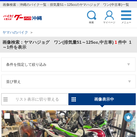
画像検索：沖縄のバイク一覧：排気量51～125ccのヤマハジョグ ワン(中古車)一覧
検索
マイページ
メニュー
ヤマハのバイク
＞
画像検索：ヤマハジョグ ワン(排気量51～125cc,中古車)
1
件中 1
～1件を表示
条件を指定して絞り込み
並び替え
リスト表示に切り替える
画像表示中