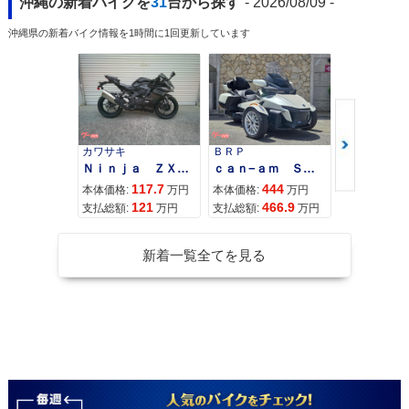
沖縄の新着バイクを
31
台から探す
- 2026/08/09 -
沖縄県の新着バイク情報を1時間に1回更新しています
カワサキ
ＢＲＰ
スズキ
Ｎｉｎｊａ ＺＸ−４Ｒ ＳＥ
ｃａｎ−ａｍ ＳＰＹＤＥＲ ＲＴ ＬＩＭＩＴＥＤ
117.7
444
68
本体価格:
万円
本体価格:
万円
本体価格:
121
466.9
72
支払総額:
万円
支払総額:
万円
支払総額:
新着一覧全てを見る