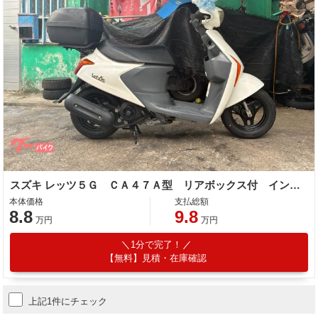
スズキ レッツ５Ｇ ＣＡ４７Ａ型 リアボックス付 インジェクション ４サイクル
本体価格
支払総額
8.8
9.8
万円
万円
1分で完了！
【無料】見積・在庫確認
上記1件にチェック