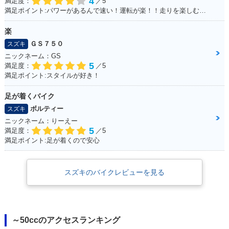
4
満足度：
／5
満足ポイント:パワーがあるんで速い！運転が楽！！走りを楽しむにはもってこいの1台！足回りかえるとかなり乗りやすくなります
楽
ＧＳ７５０
スズキ
ニックネーム：GS
5
満足度：
／5
満足ポイント:スタイルが好き！
足が着くバイク
ボルティー
スズキ
ニックネーム：りーえー
5
満足度：
／5
満足ポイント:足が着くので安心
スズキのバイクレビューを見る
～50ccのアクセスランキング