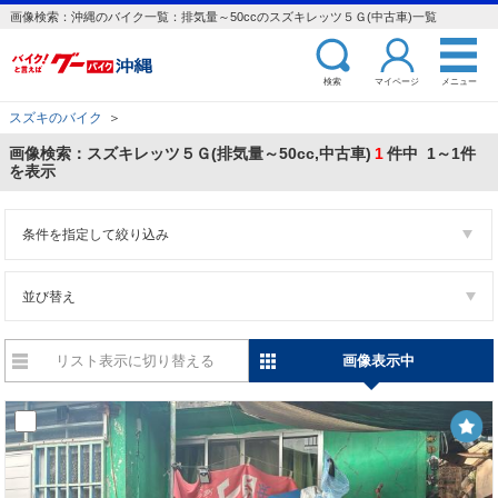
画像検索：沖縄のバイク一覧：排気量～50ccのスズキレッツ５Ｇ(中古車)一覧
検索
マイページ
メニュー
スズキのバイク
＞
画像検索：スズキレッツ５Ｇ(排気量～50cc,中古車)
1
件中 1～1件
を表示
条件を指定して絞り込み
並び替え
リスト表示に切り替える
画像表示中