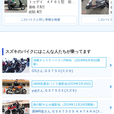
トゥデイ ＡＦ６１型 前後タイヤ新品 バッテリー新品 ブレーキシュー新品 ４サイクル キャブ車
レ
価格:
7.5
万
価
総額:
8
万
総
このバイクと同じ車種を検索
このバイク
2009年 Let's 5G・
2008年 Let's 5G・
2008年 Let's 5・新
カラーチェンジ
新登場
登場
スズキのバイクにはこんな人たちが乗ってます
沖縄チャリティーランFINAL（2019年6月30日開
催）
GSさん:ＧＳ７５０(スズキ)
Let's 5
A&W名護店バイク撮影会(2019年3月16日)
yujiさん:ＧＳ７５０Ｅ(スズキ)
南の駅やえせ撮影会（2019年11月24日開催）
酒神R改さん:ＧＳＸ７５０Ｓ ＫＡＴＡＮＡ(スズキ)