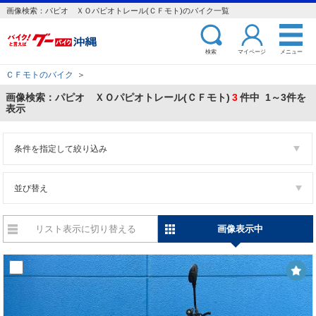
画像検索：パピオ ＸＯパピオトレール(ＣＦモト)のバイク一覧
検索
マイページ
メニュー
ＣＦモトのバイク
＞
画像検索：パピオ ＸＯパピオトレール(ＣＦモト)
3
件中 1～3件を
表示
条件を指定して絞り込み
並び替え
リスト表示に切り替える
画像表示中