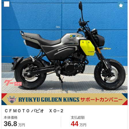
ＣＦＭＯＴＯ パピオ ＸＯ−２
本体価格
支払総額
36.8
44
万円
万円