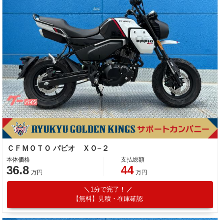
ＣＦＭＯＴＯ パピオ ＸＯ−２
本体価格
支払総額
36.8
44
万円
万円
1分で完了！
【無料】見積・在庫確認