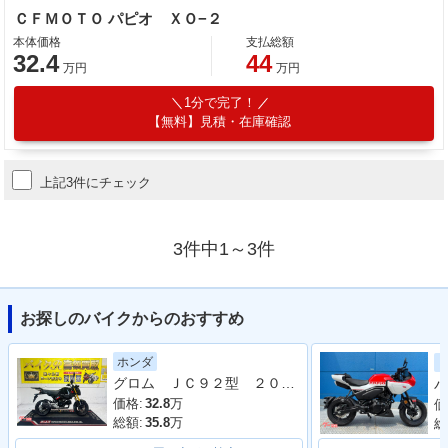
ＣＦＭＯＴＯ パピオ ＸＯ−２
本体価格
支払総額
32.4
44
万円
万円
1分で完了！
【無料】見積・在庫確認
上記3件にチェック
3件中1～3件
お探しのバイクからのおすすめ
ホンダ
グロム ＪＣ９２型 ２０２３年モデル リアキャリア 社外ＢＯＸベース サイドスタンド
パ
価格:
32.8
万
価
総額:
35.8
万
総