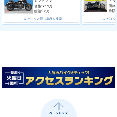
Ｃ２５２Ｖ
価格:
価格:
75.9
万
総額:
総額:
88
万
このバイクと同じ車種を検索
このバイク