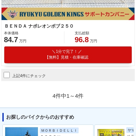
ＢＥＮＤＡ ナポレオンボブ２５０
本体価格
支払総額
84.7
96.8
万円
万円
1分で完了！
【無料】見積・在庫確認
上記4件にチェック
4件中1～4件
お探しのバイクからのおすすめ
ヤマ
ＭＯＲＢＩＤＥＬＬＩ