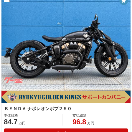
ＢＥＮＤＡ ナポレオンボブ２５０
本体価格
支払総額
84.7
96.8
万円
万円