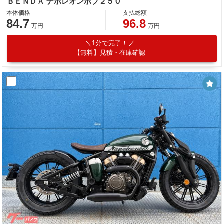
ＢＥＮＤＡ ナポレオンボブ２５０
本体価格
支払総額
84.7
96.8
万円
万円
1分で完了！
【無料】見積・在庫確認