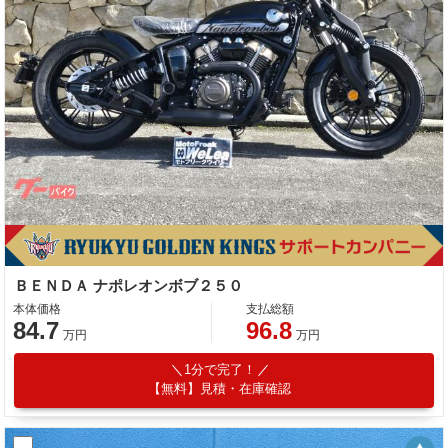
ＢＥＮＤＡ ナポレオンボブ２５０
本体価格
支払総額
84.7
96.8
万円
万円
1分で完了！
【無料】見積・在庫確認