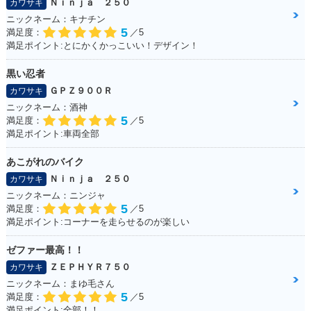
Ｎｉｎｊａ ２５０
カワサキ
ニックネーム：キナチン
5
満足度：
／5
満足ポイント:とにかくかっこいい！デザイン！
黒い忍者
ＧＰＺ９００Ｒ
カワサキ
ニックネーム：酒神
5
満足度：
／5
満足ポイント:車両全部
あこがれのバイク
Ｎｉｎｊａ ２５０
カワサキ
ニックネーム：ニンジャ
5
満足度：
／5
満足ポイント:コーナーを走らせるのが楽しい
ゼファー最高！！
ＺＥＰＨＹＲ７５０
カワサキ
ニックネーム：まゆ毛さん
5
満足度：
／5
満足ポイント:全部！！