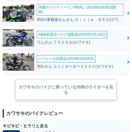
沖縄チャリティーランFINAL（2019年6月30日開
催）
650の事務屋さんさん:Ｎｉｎｊａ ６５０(カワサキ)
A&W名護店バイク撮影会(2019年3月16日)
ワムさん:７５０ＳＳ(カワサキ)
ハーレー大試乗会(2019年3月24日)
空白さん:エリミネーター２５０Ｖ(カワサキ)
カワサキのバイクに乗っている沖縄のライダーを見
る
カワサキのバイクレビュー
キビキビ・ヒラリと走る