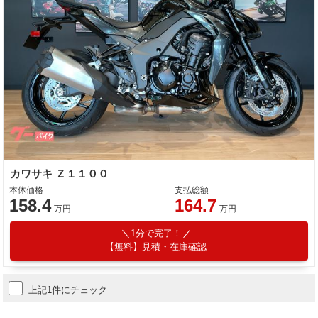
カワサキ Ｚ１１００
本体価格
支払総額
158.4
164.7
万円
万円
1分で完了！
【無料】見積・在庫確認
上記1件にチェック