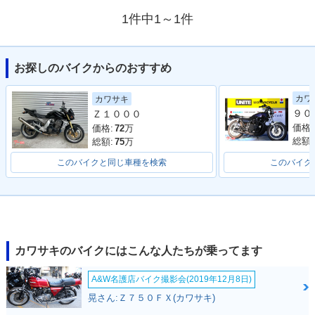
1件中1～1件
お探しのバイクからのおすすめ
カワ
カワサキ
Ｚ１０００
価格:
価格:
72
万
総額:
総額:
75
万
このバイクと同じ車種を検索
このバイク
カワサキのバイクにはこんな人たちが乗ってます
A&W名護店バイク撮影会(2019年12月8日)
晃さん:Ｚ７５０ＦＸ(カワサキ)