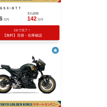
 ＧＳＸ−８ＴＴ
支払総額
6
142
万円
万円
1分で完了！
【無料】見積・在庫確認