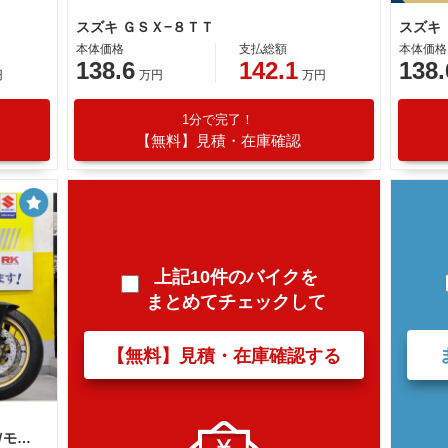
スズキ ＧＳＸ−８ＴＴ
本体価格
支払総額
本体価格
138.6
142.1
138.
円
万円
万円
1分で完了！
【無料】見積・在庫確認
上記10件のバイクを
まとめてチェックして
【無料】見積・在庫確認する
スズキ ＧＳＸ−８ＴＴ ２０２６ＮＥＷモデル ネオクラシック