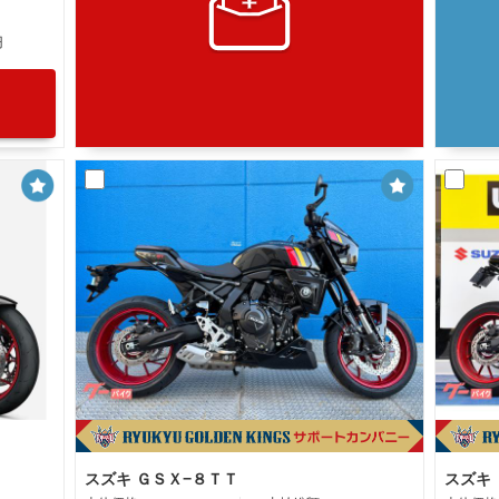
円
スズキ ＧＳＸ−８ＴＴ