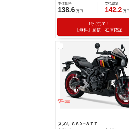
本体価格
支払総額
138.6
142.2
万円
万
1分で完了！
【無料】見積・在庫確認
スズキ ＧＳＸ−８ＴＴ