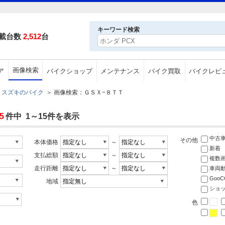
キーワード検索
載台数
2,512
台
画像検索
ア
バイクショップ
メンテナンス
バイク買取
バイクレビ
スズキのバイク
＞
画像検索：ＧＳＸ−８ＴＴ
5
件中 1～15件を表示
中古
その他
本体価格
～
新着
支払総額
～
複数
走行距離
～
車両
Goo
地域
ショ
色