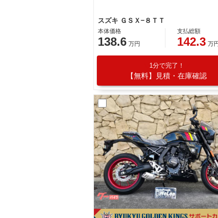
スズキ ＧＳＸ−８ＴＴ
本体価格
支払総額
138.6
142.3
万円
万
1分で完了！
【無料】見積・在庫確認