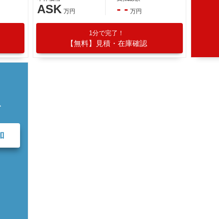
ASK
- -
万円
万円
1分で完了！
【無料】見積・在庫確認
て
加