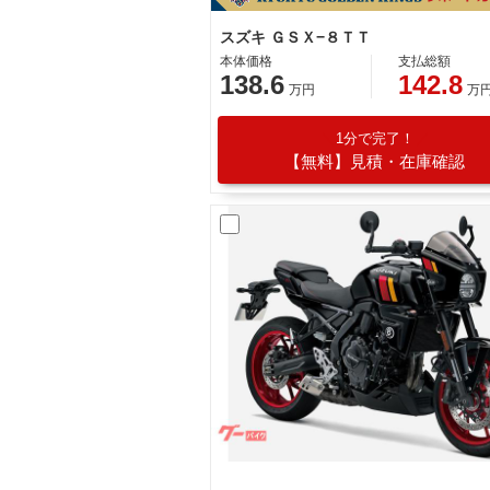
スズキ ＧＳＸ−８ＴＴ
本体価格
支払総額
138.6
142.8
万円
万
1分で完了！
【無料】見積・在庫確認