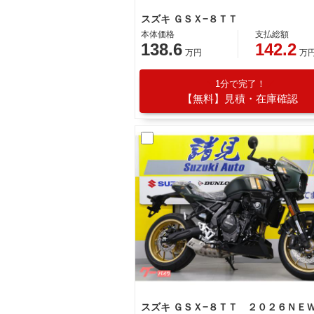
スズキ ＧＳＸ−８ＴＴ
本体価格
支払総額
138.6
142.2
万円
万
1分で完了！
【無料】見積・在庫確認