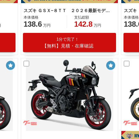
スズキ ＧＳＸ−８ＴＴ ２０２６最新モデル Ｓ．Ｉ．Ｒ．Ｓ 純正ビキニカウル
スズキ
本体価格
支払総額
本体価格
138.6
142.8
138.
円
万円
万円
1分で完了！
【無料】見積・在庫確認