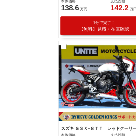
本体価格
支払総額
138.6
142.2
万円
万
1分で完了！
【無料】見積・在庫確認
本体価格
支払総額