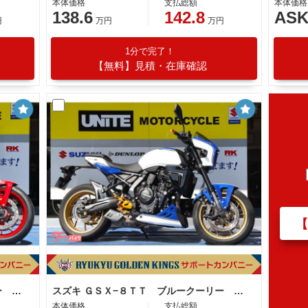
本体価格
支払総額
本体価格
138.6
142.8
AS
円
万円
万円
1分で完了！
【無料】見積・在庫確認
スズキ ＧＳＸ−８ＴＴ レッドクーリー オリジナルペイント
スズキ ＧＳＸ−８ＴＴ ブルークーリー オリジナルペイント
本体価格
支払総額