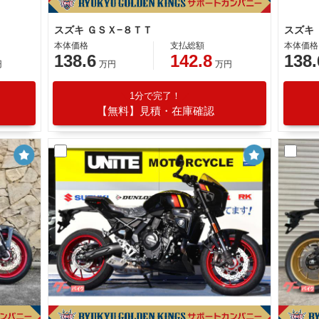
スズキ ＧＳＸ−８ＴＴ
スズキ
本体価格
支払総額
本体価格
138.6
142.8
138.
円
万円
万円
1分で完了！
【無料】見積・在庫確認