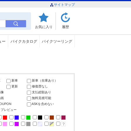
サイトマップ
お気に入り
履歴
ュー
バイクカタログ
バイクツーリング
車
新車
新車（在庫あり）
更新
修復歴なし
画像
支払総額あり
動画
無料見積可能
COUPON
ASKを含めない
ップレビュー