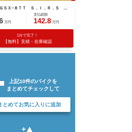
スズキ ＧＳＸ−８ＴＴ Ｓ．Ｉ．Ｒ．Ｓ 純正ビキニカウル
支払総額
6
142.8
万円
万円
1分で完了！
【無料】見積・在庫確認
上記10件のバイクを
まとめてチェックして
まとめてお気に入りに追加