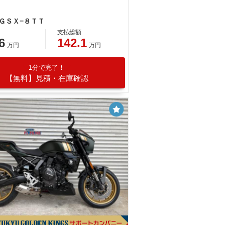
 ＧＳＸ−８ＴＴ
支払総額
6
142.1
万円
万円
1分で完了！
【無料】見積・在庫確認