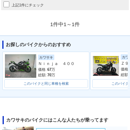
上記1件にチェック
1件中1～1件
お探しのバイクからのおすすめ
カワ
カワサキ
Ｎｉｎｊａ ４００
価格:
価格:
67
万
総額:
総額:
70
万
このバイクと同じ車種を検索
このバイク
カワサキのバイクにはこんな人たちが乗ってます