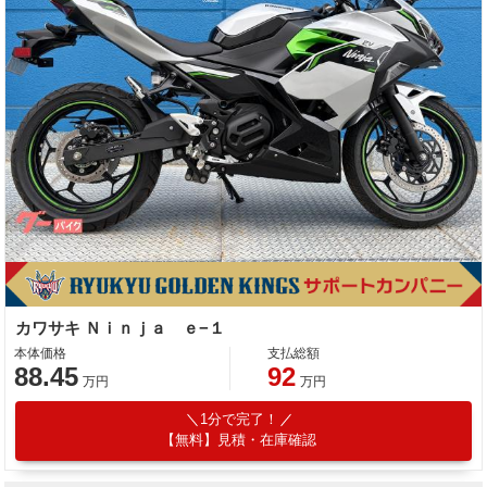
カワサキ Ｎｉｎｊａ ｅ−１
本体価格
支払総額
88.45
92
万円
万円
1分で完了！
【無料】見積・在庫確認