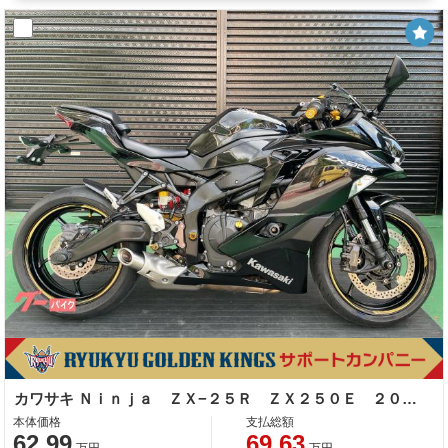
カワサキ Ｎｉｎｊａ ＺＸ−２５Ｒ ＺＸ２５０Ｅ ２０２１年モデル フェンダーレス エンジンスライダー バックステップ レバー
本体価格
支払総額
62.99
69.63
万円
万円