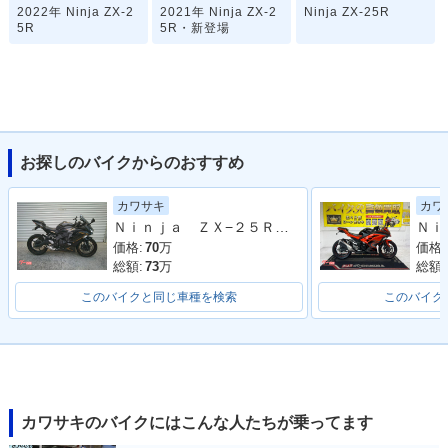
2022年 Ninja ZX-2
2021年 Ninja ZX-2
Ninja ZX-25R
5R
5R・新登場
お探しのバイクからのおすすめ
カワサキ
カワ
Ｎｉｎｊａ ＺＸ−２５Ｒ ＳＥ
価格:
70
万
価格:
総額:
73
万
総額:
このバイクと同じ車種を検索
このバイク
カワサキのバイクにはこんな人たちが乗ってます