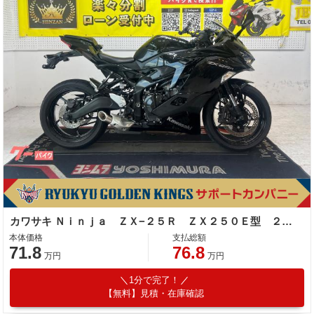
カワサキ Ｎｉｎｊａ ＺＸ−２５Ｒ ＺＸ２５０Ｅ型 ２０２２年モデル スマホホルダー マルチバー
本体価格
支払総額
71.8
76.8
万円
万円
1分で完了！
【無料】見積・在庫確認