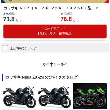
カワサキ Ｎｉｎｊａ ＺＸ−２５Ｒ ＺＸ２５０Ｅ型 ２０２１年モデル クイックシフター ＥＴＣ
本体価格
支払総額
71.8
76.8
万円
万円
1分で完了！
【無料】見積・在庫確認
上記3件にチェック
3件中1～3件
カワサキ Ninja ZX-25Rのバイクカタログ