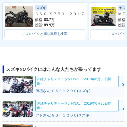
2015年 GSR750・
2014年 GSR750 AB
2014年 GSR750 AB
カラーチェンジ
S・追加
S・カラーチェンジ
スズキ
ヤマ
ＧＳＸ−Ｓ７５０ ２０１７
価格:
83.7
万
価格:
総額:
89.9
万
総額:
このバイクと同じ車種を検索
このバイク
2014年 GSR750 AB
2014年 GSR750・
2013年 GSR750 AB
S・カラーチェンジ
カラーチェンジ
S・新登場
スズキのバイクにはこんな人たちが乗ってます
沖縄チャリティーランFINAL（2019年6月30日開
催）
伊禮さん:ＧＳＦ１２００(スズキ)
2013年 GSR750 AB
2013年 GSR750・
2012年 GSR750 AB
S・カラーチェンジ
カラーチェンジ
S・追加
沖縄チャリティーランFINAL（2019年6月30日開
催）
フトさん:ＧＳＦ１２００(スズキ)