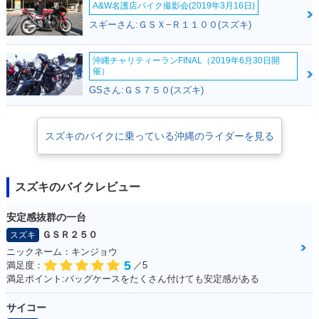
A&W名護店バイク撮影会(2019年3月16日)
スギーさん:ＧＳＸ−Ｒ１１００(スズキ)
2012年 GSR750・
2011年 GSR750・
カラーチェンジ
新登場
沖縄チャリティーランFINAL（2019年6月30日開
催）
GSさん:ＧＳ７５０(スズキ)
スズキのバイクに乗っている沖縄のライダーを見る
スズキのバイクレビュー
安定感抜群の一台
ＧＳＲ２５０
スズキ
ニックネーム：キンジョウ
5
満足度：
／5
満足ポイント:バッグケースをたくさん付けても安定感がある
サイコー