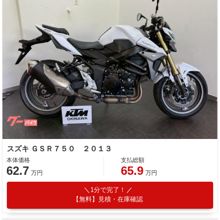
スズキ ＧＳＲ７５０ ２０１３
本体価格
支払総額
62.7
65.9
万円
万円
1分で完了！
【無料】見積・在庫確認