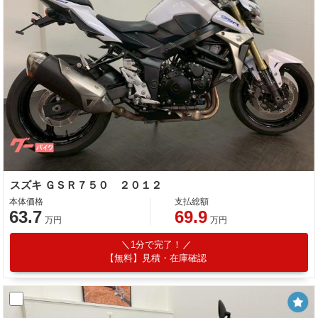
スズキ ＧＳＲ７５０ ２０１２
本体価格
支払総額
63.7
69.9
万円
万円
1分で完了！
【無料】見積・在庫確認