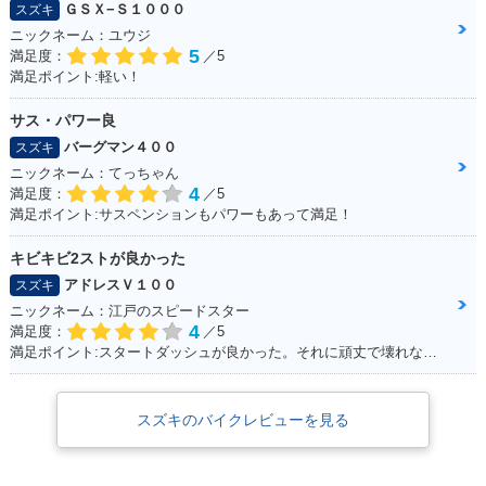
ＧＳＸ−Ｓ１０００
スズキ
ニックネーム：ユウジ
5
満足度：
／5
満足ポイント:軽い！
サス・パワー良
バーグマン４００
スズキ
ニックネーム：てっちゃん
4
満足度：
／5
満足ポイント:サスペンションもパワーもあって満足！
キビキビ2ストが良かった
アドレスＶ１００
スズキ
ニックネーム：江戸のスピードスター
4
満足度：
／5
満足ポイント:スタートダッシュが良かった。それに頑丈で壊れない。燃費はそこそこ。あと、足元もフラットで、リアにはボックスを付ければ、相当量を運べます。シート下は、フルフェイスがしっかりと格納できました。あとはフロントの内側収納もたっぷりサイズで、500のペットボトルも入ります。企画でやった、V100 ツーリングは今でも思い出になってます。そんな便利な一台です。
スズキのバイクレビューを見る