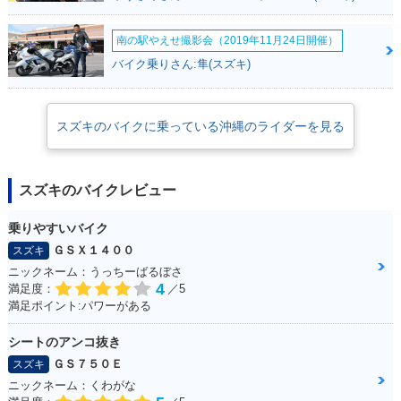
南の駅やえせ撮影会（2019年11月24日開催）
1989年 BANDIT 40
バイク乗りさん:隼(スズキ)
0・新登場
スズキのバイクに乗っている沖縄のライダーを見る
スズキのバイクレビュー
乗りやすいバイク
ＧＳＸ１４００
スズキ
ニックネーム：うっちーばるぼさ
4
満足度：
／5
満足ポイント:パワーがある
シートのアンコ抜き
ＧＳ７５０Ｅ
スズキ
ニックネーム：くわがな