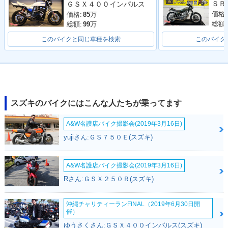
ＧＳＸ４００インパルス
価格:
価格:
85
万
総額:
総額:
99
万
このバイクと同じ車種を検索
このバイク
1993年 BANDIT 40
1992年 BANDIT 40
1992年 BANDIT 40
0・マイナーチェン
0・マイナーチェン
0V・追加
ジ
ジ
スズキのバイクにはこんな人たちが乗ってます
A&W名護店バイク撮影会(2019年3月16日)
yujiさん:ＧＳ７５０Ｅ(スズキ)
A&W名護店バイク撮影会(2019年3月16日)
1991年 BANDIT 40
1991年 BANDIT 40
1990年 BANDIT 40
0・カラーチェンジ
0V・追加
0・マイナーチェン
Rさん:ＧＳＸ２５０Ｒ(スズキ)
ジ
沖縄チャリティーランFINAL（2019年6月30日開
催）
ゆうさくさん:ＧＳＸ４００インパルス(スズキ)