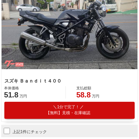
スズキ Ｂａｎｄｉｔ４００
本体価格
支払総額
51.8
58.8
万円
万円
1分で完了！
【無料】見積・在庫確認
上記1件にチェック