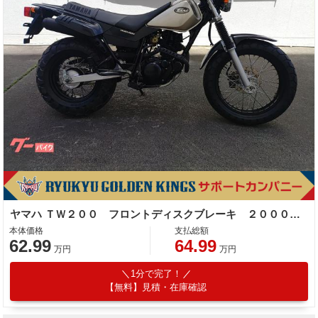
ヤマハ ＴＷ２００ フロントディスクブレーキ ２０００年モデル
本体価格
支払総額
62.99
64.99
万円
万円
1分で完了！
【無料】見積・在庫確認