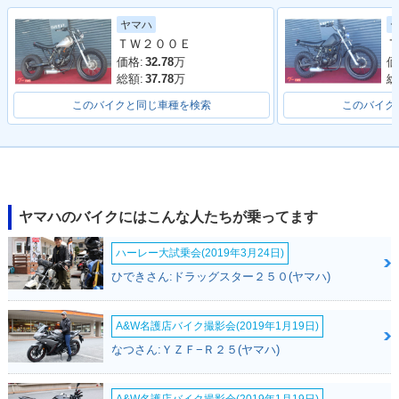
1998年 TW200E・
1998年 TW200・カ
1996年 TW200・カ
追加
ラーチェンジ
ラーチェンジ
ヤマハ
ＴＷ２００Ｅ
Ｔ
価格:
32.78
万
価
総額:
37.78
万
総
このバイクと同じ車種を検索
このバイク
1993年 TW200・カ
1993年 TW200・カ
1991年 TW200・カ
ラーチェンジ
ラーチェンジ
ラーチェンジ
ヤマハのバイクにはこんな人たちが乗ってます
ハーレー大試乗会(2019年3月24日)
ひできさん:ドラッグスター２５０(ヤマハ)
1987年 TW200・新
登場
A&W名護店バイク撮影会(2019年1月19日)
なつさん:ＹＺＦ−Ｒ２５(ヤマハ)
A&W名護店バイク撮影会(2019年1月19日)