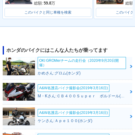
総額:
59.8
万
総額:
このバイクと同じ車種を検索
このバイク
ホンダのバイクにはこんな人たちが乗ってます
OKI GROMerチームの走行会（2020年9月20日開
催）
かめさん:グロム(ホンダ)
A&W名護店バイク撮影会(2019年3月16日)
M・Kさん:ＣＢ４００Ｓｕｐｅｒ ボルドール(ホンダ)
A&W名護店バイク撮影会(2019年3月16日)
ケンさん:Ａｐｅ１００(ホンダ)