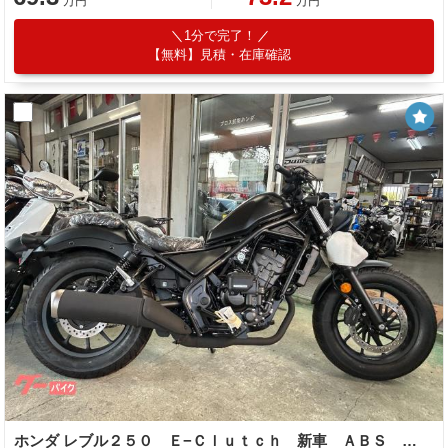
万円
万円
1分で完了！
【無料】見積・在庫確認
ホンダ レブル２５０ Ｅ−Ｃｌｕｔｃｈ 新車 ＡＢＳ ＬＥＤ