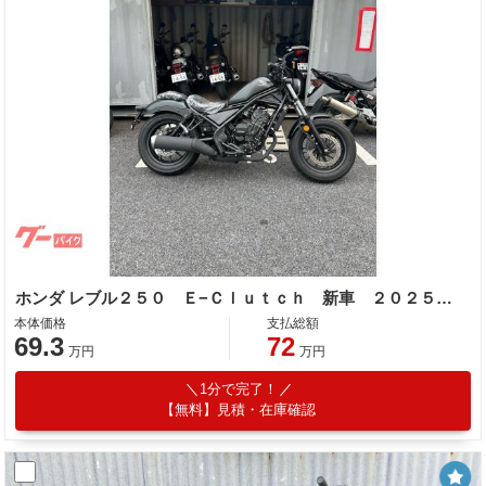
ホンダ レブル２５０ Ｅ−Ｃｌｕｔｃｈ 新車 ２０２５年モデル マットガンパウダーブラックメタリック ＡＢＳ標準装備 ＬＥＤヘッドライト
本体価格
支払総額
69.3
72
万円
万円
1分で完了！
【無料】見積・在庫確認