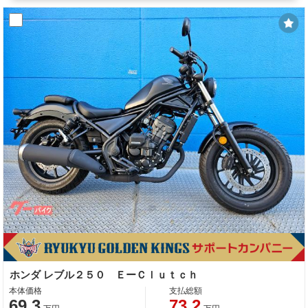
ホンダ レブル２５０ ＥーＣｌｕｔｃｈ
本体価格
支払総額
69.3
73.2