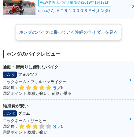
A&W名護店バイク撮影会(2019年1月19日)
shuuさん:ＶＴＲ１０００ＳＰ−I(ホンダ)
ホンダのバイクに乗っている沖縄のライダーを見る
ホンダのバイクレビュー
通勤・街乗りに便利なバイク
フォルツァ
ホンダ
ニックネーム：フォルツァライダー
5
満足度：
／5
満足ポイント:燃費が良い、荷物が乗る
維持費が安い
グロム
ホンダ
ニックネーム：ひーとー
3
満足度：
／5
満足ポイント:燃費が良い