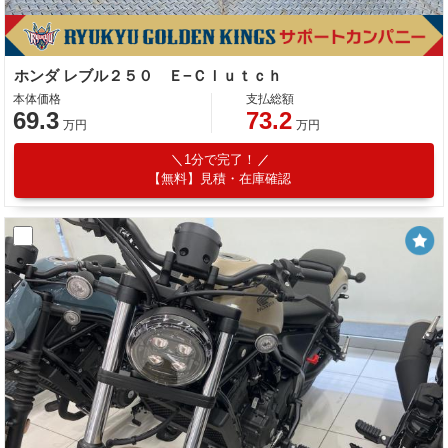
ホンダ レブル２５０ Ｅ−Ｃｌｕｔｃｈ
本体価格
支払総額
69.3
73.2
万円
万円
1分で完了！
【無料】見積・在庫確認