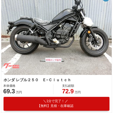
ホンダ レブル２５０ Ｅ−Ｃｌｕｔｃｈ
本体価格
支払総額
69.3
72.9
万円
万円
1分で完了！
【無料】見積・在庫確認