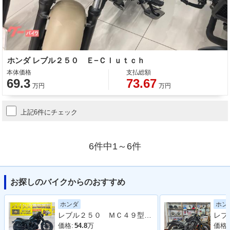
ホンダ レブル２５０ Ｅ−Ｃｌｕｔｃｈ
本体価格
支払総額
69.3
73.67
万円
万円
上記6件にチェック
6件中1～6件
お探しのバイクからのおすすめ
ホンダ
ホン
レブル２５０ ＭＣ４９型 ２０１９年モデル 社外タンクカバー サイドバック 社外マフラー アラーム
価格:
54.8
万
価格: