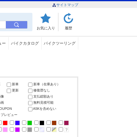
サイトマップ
お気に入り
履歴
ュー
バイクカタログ
バイクツーリング
車
新車
新車（在庫あり）
更新
修復歴なし
画像
支払総額あり
動画
無料見積可能
COUPON
ASKを含めない
ップレビュー