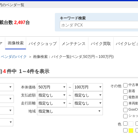
万円のベンダ一覧
キーワード検索
載台数
2,497
台
画像検索
ア
バイクショップ
メンテナンス
バイク買取
バイクレビ
ベンダのバイク
＞
画像検索：バイク一覧(ベンダ,50万円～100万円)
)
4
件中 1～4件を表示
中古
その他
本体価格
～
新着
支払総額
～
複数
走行距離
～
車両
Goo
地域
ショ
色