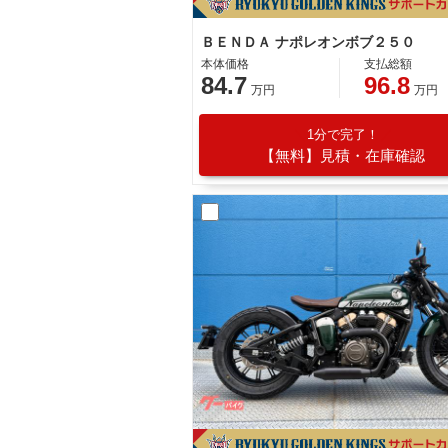
ＢＥＮＤＡ ナポレオンボブ２５０
本体価格
支払総額
84.7
96.8
万円
万円
1分で完了！
【無料】見積・在庫確認