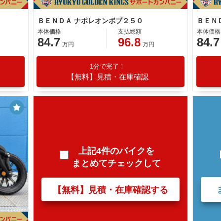
ＢＥＮＤＡ ナポレオンボブ２５０
ＢＥＮ
本体価格
支払総額
本体価格
84.7
96.8
84.7
万円
万円
1分で完了！
【無料】見積・在庫確認
上記4件のバイクを
まとめてチェックして
【無料】見積・在庫確認する