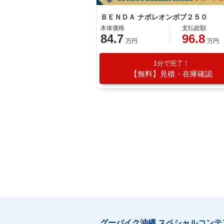
ＢＥＮＤＡ ナポレオンボブ２５０
本体価格
支払総額
84.7
96.8
万円
万円
1分で完了！
【無料】見積・在庫確認
グーバイク沖縄 スペシャルコンテ