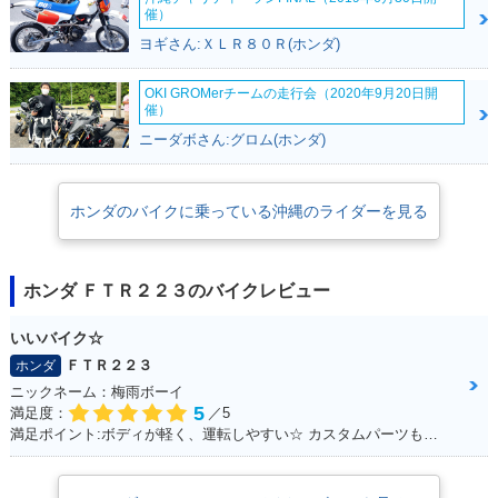
催）
ヨギさん:ＸＬＲ８０Ｒ(ホンダ)
OKI GROMerチームの走行会（2020年9月20日開
催）
2002年 FTR・マイ
2001年 FTR・カラ
2000年 FTR・新登
ニーダボさん:グロム(ホンダ)
ナーチェンジ
ーチェンジ
場
ホンダのバイクに乗っている沖縄のライダーを見る
ホンダ ＦＴＲ２２３のバイクレビュー
いいバイク☆
ＦＴＲ２２３
ホンダ
ニックネーム：梅雨ボーイ
5
満足度：
／5
満足ポイント:ボディが軽く、運転しやすい☆ カスタムパーツも充実☆ 運転してて楽しいオススメのFTR！