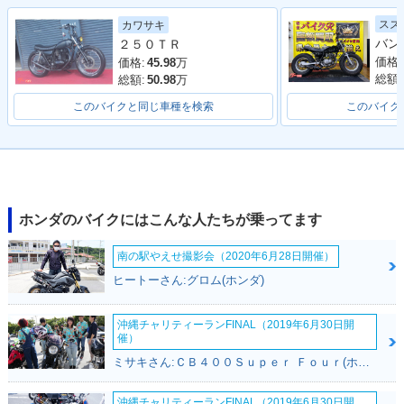
2006年 FTR トリコ
2006年 FTR スタン
2005年 FTR トリコ
スズ
カワサキ
ロールカラー・カラ
ダードカラー・カラ
ロールカラー・カラ
２５０ＴＲ
ーチェンジ
ーチェンジ
ーチェンジ
価格:
価格:
45.98
万
総額:
総額:
50.98
万
このバイクと同じ車種を検索
このバイク
2005年 FTR ソリッ
2004年 FTR モノト
2004年 FTR トリコ
ドカラー・カラーチ
ーンカラー・カラー
ロールカラー・カラ
ェンジ
チェンジ
ーチェンジ
ホンダのバイクにはこんな人たちが乗ってます
南の駅やえせ撮影会（2020年6月28日開催）
ヒートーさん:グロム(ホンダ)
沖縄チャリティーランFINAL（2019年6月30日開
催）
2003年 FTR モノト
2003年 FTR トリコ
2002年 FTR223D・
ミサキさん:ＣＢ４００Ｓｕｐｅｒ Ｆｏｕｒ(ホンダ)
ーンカラー・マイナ
ロールカラー・マイ
特別・限定仕様
ーチェンジ
ナーチェンジ
沖縄チャリティーランFINAL（2019年6月30日開