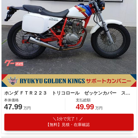
ホンダ ＦＴＲ２２３ トリコロール ゼッケンカバー スーパートラップマフラー
本体価格
支払総額
47.99
49.99
万円
万円
1分で完了！
【無料】見積・在庫確認