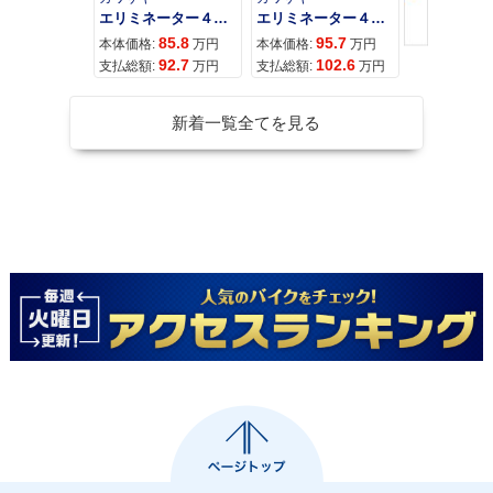
エリミネーター４００
エリミネーター４００ＳＥ
85.8
95.7
11
本体価格:
万円
本体価格:
万円
本体価格:
92.7
102.6
12
支払総額:
万円
支払総額:
万円
支払総額:
新着一覧全てを見る