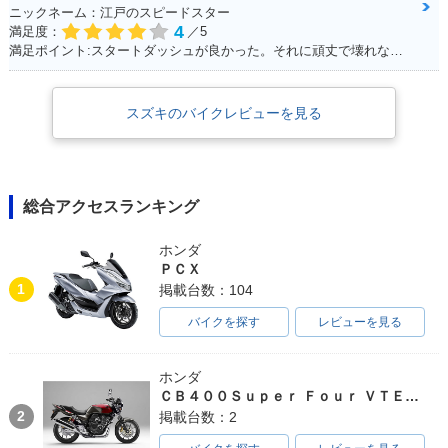
ニックネーム：江戸のスピードスター
4
満足度：
／5
満足ポイント:スタートダッシュが良かった。それに頑丈で壊れない。燃費はそこそこ。あと、足元もフラットで、リアにはボックスを付ければ、相当量を運べます。シート下は、フルフェイスがしっかりと格納できました。あとはフロントの内側収納もたっぷりサイズで、500のペットボトルも入ります。企画でやった、V100 ツーリングは今でも思い出になってます。そんな便利な一台です。
スズキのバイクレビューを見る
総合アクセスランキング
ホンダ
ＰＣＸ
1
掲載台数：104
バイクを探す
レビューを見る
ホンダ
ＣＢ４００Ｓｕｐｅｒ Ｆｏｕｒ ＶＴＥＣ ＳＰＥＣ３
2
掲載台数：2