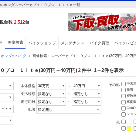
円のホンダスーパーカブ１１０プロ Ｌｉｔｅ一覧
載台数
2,512
台
画像検索
ア
バイクショップ
メンテナンス
バイク買取
バイクレビ
ホンダのバイク
＞
画像検索：スーパーカブ１１０プロ Ｌｉｔｅ(30万円～40万円
プロ Ｌｉｔｅ(30万円～40万円)
2
件中 1～2件を表示
中古
その他
本体価格
～
新着
支払総額
～
複数
走行距離
～
車両
Goo
地域
ショ
色