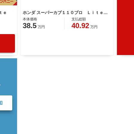
ｔｅ
ホンダ スーパーカブ１１０プロ Ｌｉｔｅ ＪＡ７７型
本体価格
支払総額
38.5
40.92
万円
万円
て
加