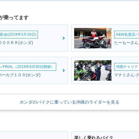
が乗ってます
会(2019年3月16日)
A&W名護店バ
０００ＲＲ(ホンダ)
たーもーさん
INAL（2019年6月30日開催）
沖縄チャリティ
パーカブ１００(ホンダ)
マナミさん:グ
ホンダのバイクに乗っている沖縄のライダーを見る
楽しく乗れるバイク