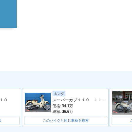
ホンダ
スーパーカブ１１０ Ｌｉｔｅ
１０
価格:
34.1
万
総額:
36.6
万
索
このバイクと同じ車種を検索