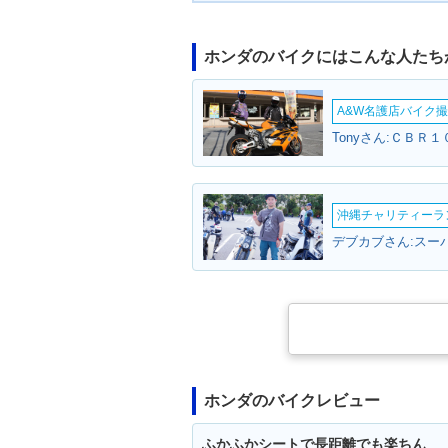
ホンダのバイクにはこんな人たち
A&W名護店バイク撮影
Tonyさん:ＣＢＲ１
沖縄チャリティーランF
デブカブさん:スー
ホンダのバイクレビュー
ふかふかシートで長距離でも楽ちん