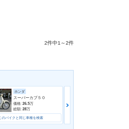
2件中1～2件
ホンダ
ホンダ
クロスカブ１１０
スーパーカブ５０
価格:
40.15
万
価格:
26.5
万
総額:
42.6
万
総額:
28
万
このバイクと同じ車種を検索
このバイクと同じ車種を検索