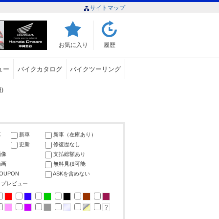
サイトマップ
お気に入り
履歴
ュー
バイクカタログ
バイクツーリング
)
車
新車
新車（在庫あり）
更新
修復歴なし
画像
支払総額あり
動画
無料見積可能
COUPON
ASKを含めない
ップレビュー