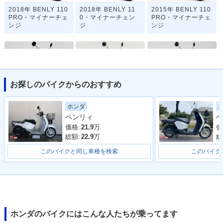
2018年 BENLY 110
2018年 BENLY 11
2015年 BENLY 110
PRO・マイナーチェ
0・マイナーチェン
PRO・マイナーチェ
ンジ
ジ
ンジ
お探しのバイクからのおすすめ
2015年 BENLY 11
2012年 BENLY 11
2012年 BENLY 110
ホンダ
0・マイナーチェン
0・カラーチェンジ
PRO・新登場
ベンリィ
ベ
ジ
価格:
21.9
万
価
総額:
22.9
万
総
このバイクと同じ車種を検索
このバイク
2012年 BENLY 11
0・新登場
ホンダのバイクにはこんな人たちが乗ってます