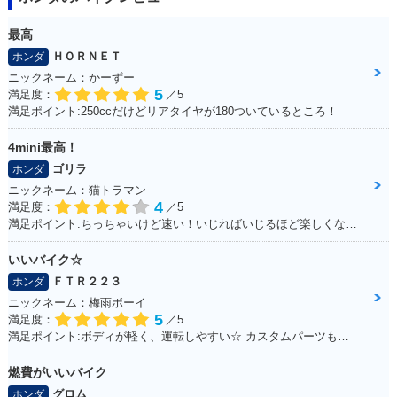
最高
ＨＯＲＮＥＴ
ホンダ
ニックネーム：かーずー
5
満足度：
／5
満足ポイント:250ccだけどリアタイヤが180ついているところ！
4mini最高！
ゴリラ
ホンダ
ニックネーム：猫トラマン
4
満足度：
／5
満足ポイント:ちっちゃいけど速い！いじればいじるほど楽しくなるバイク！カスタムパーツも社外で豊富にあるため楽しい！
いいバイク☆
ＦＴＲ２２３
ホンダ
ニックネーム：梅雨ボーイ
5
満足度：
／5
満足ポイント:ボディが軽く、運転しやすい☆ カスタムパーツも充実☆ 運転してて楽しいオススメのFTR！
燃費がいいバイク
グロム
ホンダ