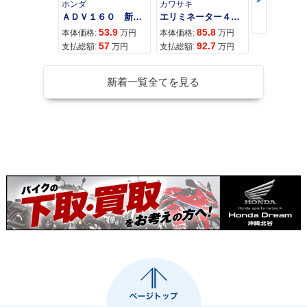
ホンダ
カワサキ
カワサキ
ＡＤＶ１６０ 新車 ２０２６年最新モデル パールスモーキーグレー スマートキー ２９Ｌメットイン ＵＳＢ Ｔｙｐｅ−Ｃ装備
エリミネーター４００
53.9
85.8
95
本体価格:
万円
本体価格:
万円
本体価格:
57
92.7
10
支払総額:
万円
支払総額:
万円
支払総額:
新着一覧全てを見る