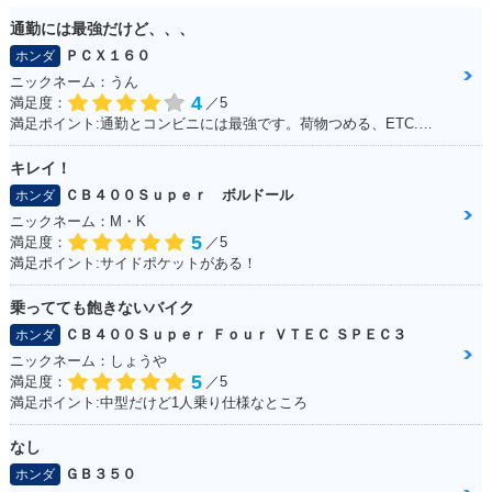
通勤には最強だけど、、、
ＰＣＸ１６０
ホンダ
ニックネーム：うん
4
満足度：
／5
満足ポイント:通勤とコンビニには最強です。荷物つめる、ETC.車載カメラ、ロングスクリーンでした。平和な日本を肌で感じることできます。 けれど、、、
キレイ！
ＣＢ４００Ｓｕｐｅｒ ボルドール
ホンダ
ニックネーム：M・K
5
満足度：
／5
満足ポイント:サイドポケットがある！
乗ってても飽きないバイク
ＣＢ４００Ｓｕｐｅｒ Ｆｏｕｒ ＶＴＥＣ ＳＰＥＣ３
ホンダ
ニックネーム：しょうや
5
満足度：
／5
満足ポイント:中型だけど1人乗り仕様なところ
なし
ＧＢ３５０
ホンダ