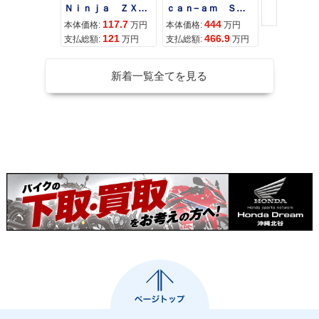
Ｎｉｎｊａ ＺＸ−４Ｒ ＳＥ
ｃａｎ−ａｍ ＳＰＹＤＥＲ ＲＴ ＬＩＭＩＴＥＤ
117.7
444
68
本体価格:
万円
本体価格:
万円
本体価格:
121
466.9
72
支払総額:
万円
支払総額:
万円
支払総額:
新着一覧全てを見る