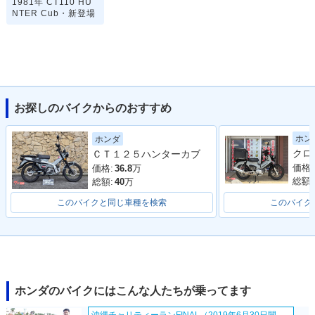
1981年 CT110 HU
NTER Cub・新登場
お探しのバイクからのおすすめ
ホン
ホンダ
ＣＴ１２５ハンターカブ
価格:
価格:
36.8
万
総額:
総額:
40
万
このバイクと同じ車種を検索
このバイク
ホンダのバイクにはこんな人たちが乗ってます