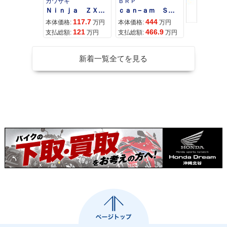
カワサキ
ＢＲＰ
スズキ
Ｎｉｎｊａ ＺＸ−４Ｒ ＳＥ
ｃａｎ−ａｍ ＳＰＹＤＥＲ ＲＴ ＬＩＭＩＴＥＤ
117.7
444
68
本体価格:
万円
本体価格:
万円
本体価格:
121
466.9
72
支払総額:
万円
支払総額:
万円
支払総額:
新着一覧全てを見る