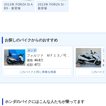
2013年 FORZA Si A
2013年 FORZA Si・
BS・新登場
新登場
お探しのバイクからのおすすめ
ホンダ
フォルツァ ＭＦ１３／可動式スクリーン／フルＬＥＤ／ＥＴＣ付き／グリップヒーター
フ
価格:
44.8
万
価
総額:
47
万
総
このバイクと同じ車種を検索
このバイク
ホンダのバイクにはこんな人たちが乗ってます